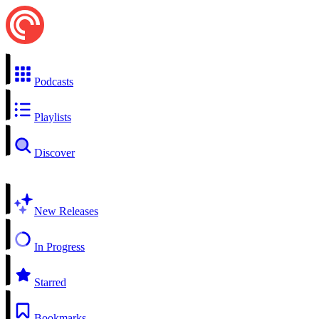
Podcasts
Playlists
Discover
New Releases
In Progress
Starred
Bookmarks