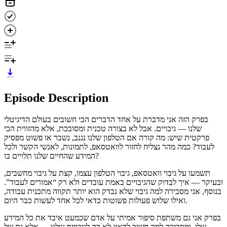
Episode Description
בפרק הזה אני מדברת על אחד הדברים הכי חשובים בעולם הדיגיטלי
שלנו — גיבויים. אבל לא בצורה טכנית ומסובכת, אלא מהזווית הכי
פרקטית שיש: מה קורה אם הטלפון שלנו נגנב, נשבר או פשוט מפסיק
לעבוד? כמה מהר נצליח לחזור לוואטסאפ, לתמונות, לאנשי הקשר ולכל
המידע שהחיים שלנו תלויים בו?
תשמעו על גיבוי וואטסאפ, גיבוי הטלפון עצמו, קצת על גיבוי מחשבים,
ובעיקר — איך לבדוק שהגיבויים באמת עובדים ולא רק “אמורים לעבוד”.
בנוסף, אני מסבירה למה גיבוי שלא נבדק הוא יותר תקווה מתכנית עבודה,
ואילו שלוש פעולות פשוטות כדאי לכל אחד לעשות כבר היום.
בפרק אני גם משתפת סיפור אמיתי על אדם שכמעט איבד את כל המידע
שלו, ומסבירה למה חשוב לדאוג לא רק לגיבויים שלנו — אלא גם של