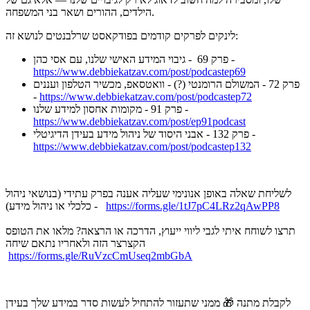
הילדים, ההורים ושאר בני המשפחה.
לינקים לפרקים קודמים בפודקאסט שרלבנטים לנושא זה:
פרק 69 - גיבוי המידע האישי שלנו, עם אסי כהן -
https://www.debbiekatzav.com/post/podcastep69
פרק 72 - המשולם הרומנטי (?) - וואטסאפ, מכשיר הטלפון ועננים
-
https://www.debbiekatzav.com/post/podcastep72
פרק 91 - מקומות אחסון למידע שלנו -
https://www.debbiekatzav.com/post/ep91podcast
פרק 132 - אבני היסוד של ניהול מידע בעידן הדיגיטלי -
https://www.debbiekatzav.com/post/podcastep132
לשליחת שאלה באופן אנונימי שעליה אענה בפרק עתידי (בנושאי ניהול
https://forms.gle/1tJ7pC4LRz2qAwPP8
כלכלי או ניהול מידע) -
תרצו לשוחח איתי לגבי ליווי ייעוץ, הדרכה או הרצאה? מלאו את הטופס
הקצרצר הזה ולאחריו נתאם שיחה
https://forms.gle/RuVzcCmUseq2mbGbA
לקבלת מתנה 🎁 ממני שתעזור להתחיל לעשות סדר במידע שלך בעידן