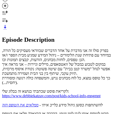
Episode Description
בפרק סולו זה אני מדברת על אחד הדברים שבוודאי מעסיקים כל הורה,
במיוחד עם פתיחת שנת הלימודים – ניהול המידע שמגיע מבית הספר ו/או
הגן: טפסים, לוחות מבחנים, הודעות, קבצים תמונות וכו.
במקום לטבוע במבול של וואטסאפים, מיילים וניירות – אני מראה איך
אפשר לנהל “משרד קטן בבית” עם שיטה פשוטה: נקודת איסוף מרכזית,
תיוק עקבי, שיתוף בין בני הבית ושמירה מתמשכת.
כך כל טופס נמצא, כל לוח מבחנים נגיש, והמשפחה כולה רגועה ומסודרת
(יחסית...).
לקריאת פוסט שכתבתי בנושא זה בבלוג שלי:
https://www.debbiekatzav.com/post/kids-school-info-mngmnt
להשתתפות בסשן ניהול מידע בלייב איתי -
ממלאים את הטופס הזה
תרצו לשוחח איתי לגבי ליווי ייעוץ, הדרכה או הרצאה? מלאו את הטופס