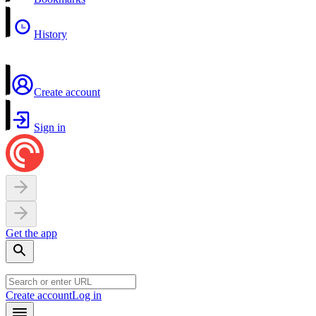
History
Create account
Sign in
Get the app
Create account
Log in