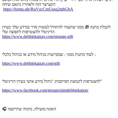
הקצרצר הזה ולאחריו נתאם שיחה
https://forms.gle/RuVzcCmUseq2mbGbA
לקבלת מתנה 🎁 ממני שתעזור להתחיל לעשות סדר במידע שלך בעידן
הדיגיטלי ולהצטרפות לתפוצה שלי
https://www.debbiekatzav.com/storage-gift
לעוד מתנות ממני - שמסייעות בניהול מידע או בניהול כלכלי -
https://www.debbiekatzav.com/gift
להצטרפות לקבוצת הפייסבוק "ניהול מידע אישי בעידן הדיגיטלי"
https://www.facebook.com/groups/pimdebbiekatzav
🎧 האזנה מועילה, מקווה שתיישמו