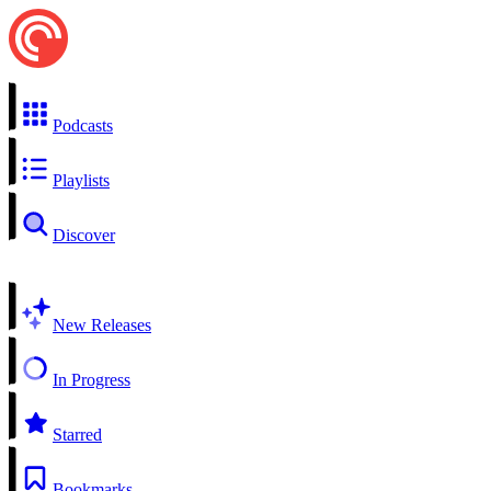
Podcasts
Playlists
Discover
New Releases
In Progress
Starred
Bookmarks