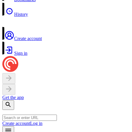
History
Create account
Sign in
Get the app
Create account
Log in