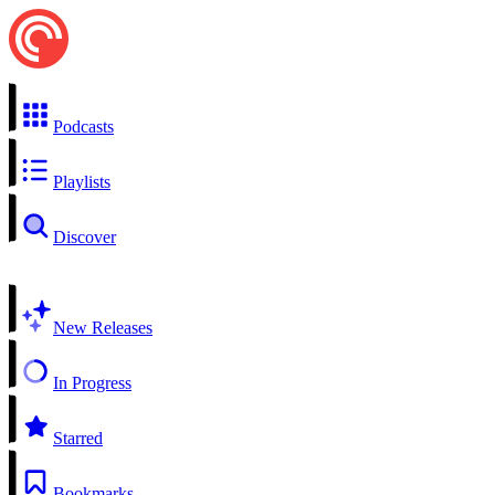
Podcasts
Playlists
Discover
New Releases
In Progress
Starred
Bookmarks