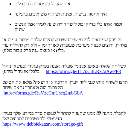
את ההבדל בין יסודות לבין כלים
איך אחסון, נגישות, זמינות ושיתוף משתלבים בתמונה
ולמה אותו כלי בדיוק יכול לייצר חוויה שונה לגמרי אצל אנשים
שונים
זה פרק שמתאים לכל מי שמרגישים שהמידע שלהם מפוזר, עמוס או
מלחיץ, ורוצים לבנות מערכת שעובדת לאורך זמן – ולא רק להחליף עוד
כלי (אז בעצם...זה פרק עבור כולנו).
לשליחת שאלה באופן אנונימי שעליה אענה בפרק עתידי (בנושאי ניהול
https://forms.gle/1tJ7pC4LRz2qAwPP8
כלכלי או ניהול מידע) -
תרצו לשוחח איתי לגבי ליווי ייעוץ, הדרכה או הרצאה? מלאו את הטופס
הקצרצר הזה ולאחריו נתאם שיחה
https://forms.gle/RuVzcCmUseq2mbGbA
לקבלת מתנה 🎁 ממני שתעזור להתחיל לעשות סדר במידע שלך בעידן
הדיגיטלי ולהצטרפות לתפוצה שלי
https://www.debbiekatzav.com/storage-gift