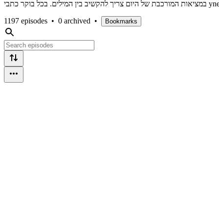
1197 episodes
•
0 archived
•
Bookmarks