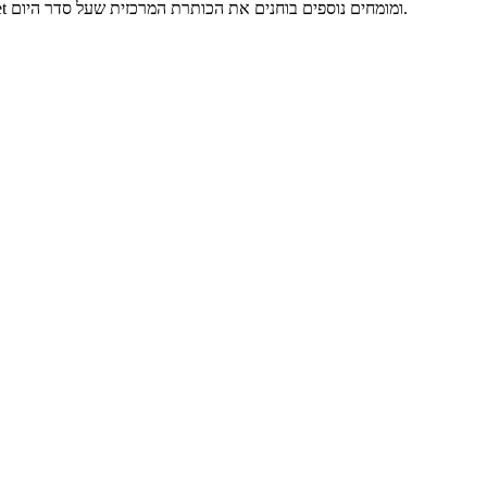
במציאות המורכבת של היום צריך להקשיב בין המילים. בכל בוקר כתבי ynet ומומחים נוספים בוחנים את הכותרת המרכזית שעל סדר היום.