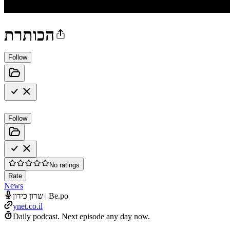
הכותרת
Follow
Follow
No ratings
Rate
News
שרון כידון | Be.po
ynet.co.il
Daily podcast.
Next episode any day now.