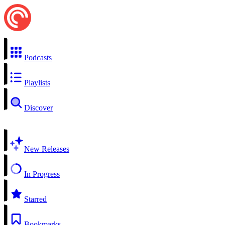
Podcasts
Playlists
Discover
New Releases
In Progress
Starred
Bookmarks