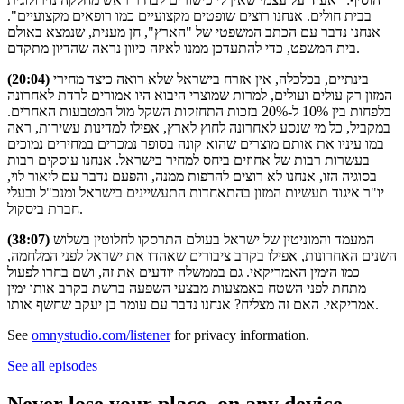
בבית חולים. אנחנו רוצים שופטים מקצועיים כמו רופאים מקצועיים".
אנחנו נדבר עם הכתב המשפטי של "הארץ", חן מענית, שנמצא באולם
בית המשפט, כדי להתעדכן ממנו לאיזה כיוון נראה שהדיון מתקדם.
בינתיים, בכלכלה, אין אזרח בישראל שלא רואה כיצד מחירי
(20:04)
המזון רק עולים ועולים, למרות שמוצרי היבוא היו אמורים לרדת לאחרונה
בלפחות בין 10% ל-20% בזכות התחזקות השקל מול המטבעות האחרים.
במקביל, כל מי שנסע לאחרונה לחוץ לארץ, אפילו למדינות עשירות, ראה
במו עיניו את אותם מוצרים שהוא קונה בסופר נמכרים במחירים נמוכים
בעשרות רבות של אחוזים ביחס למחיר בישראל. אנחנו עוסקים רבות
בסוגיה הזו, אנחנו לא רוצים להרפות ממנה, והפעם נדבר עם ליאור לוי,
יו"ר איגוד תעשיות המזון בהתאחדות התעשיינים בישראל ומנכ"ל ובעלי
חברת ביסקול.
המעמד והמוניטין של ישראל בעולם התרסקו לחלוטין בשלוש
(38:07)
השנים האחרונות, אפילו בקרב ציבורים שאהדו את ישראל לפני המלחמה,
כמו הימין האמריקאי. גם בממשלה יודעים את זה, ושם בחרו לפעול
מתחת לפני השטח באמצעות מבצעי השפעה ברשת בקרב אותו ימין
אמריקאי. האם זה מצליח? אנחנו נדבר עם עומר בן יעקב שחשף אותו.
See
omnystudio.com/listener
for privacy information.
See all episodes