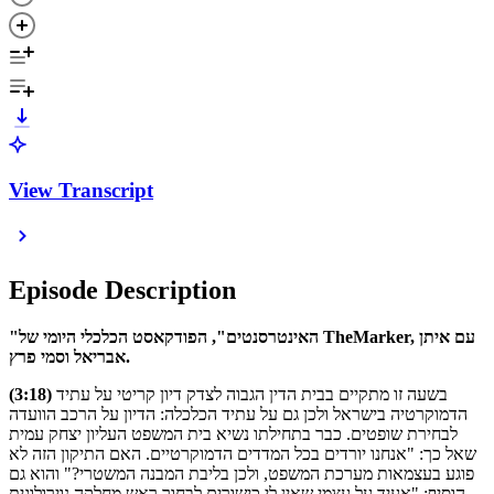
View Transcript
Episode Description
"האינטרסנטים", הפודקאסט הכלכלי היומי של TheMarker, עם איתן
אבריאל וסמי פרץ.
בשעה זו מתקיים בבית הדין הגבוה לצדק דיון קריטי על עתיד
(3:18)
הדמוקרטיה בישראל ולכן גם על עתיד הכלכלה: הדיון על הרכב הוועדה
לבחירת שופטים. כבר בתחילתו נשיא בית המשפט העליון יצחק עמית
שאל כך: "אנחנו יורדים בכל המדדים הדמוקרטיים. האם התיקון הזה לא
פוגע בעצמאות מערכת המשפט, ולכן בליבת המבנה המשטרי?" והוא גם
הוסיף: "אעיד על עצמי שאין לי כישורים לבחור ראש מחלקה נוירולוגית