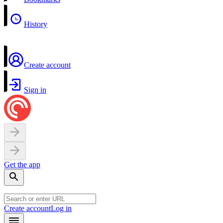
History
Create account
Sign in
Get the app
Create account
Log in