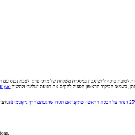
רות לטובת טיסה לוושינגטון במסגרת משלחת של מרכז פרס. לצבא נכנס עם ת
ולא עזב לרגע את העולם של יחסים בין מדינות. זה הביקור השלישי של יהונתן, כשמאז הביקור הראשון הספיק להקים את תנועת ״עלינו״ ולהשיק
thy.io
נותני
ions.