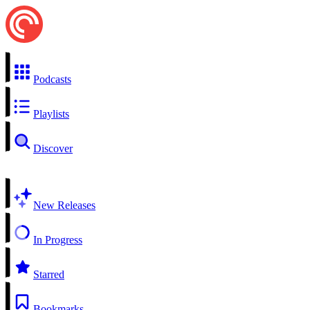
Podcasts
Playlists
Discover
New Releases
In Progress
Starred
Bookmarks