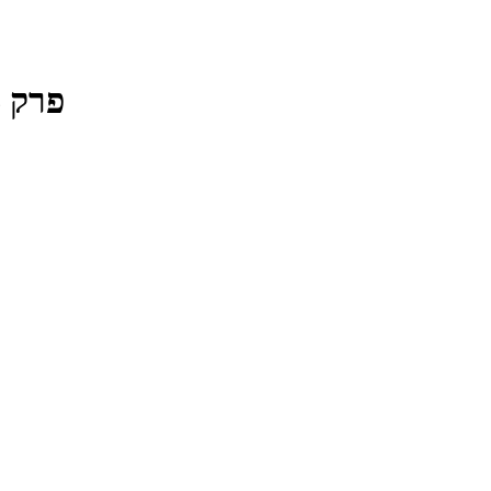
פרק #1106 - יהונתן אדירי והרעיון המסדר