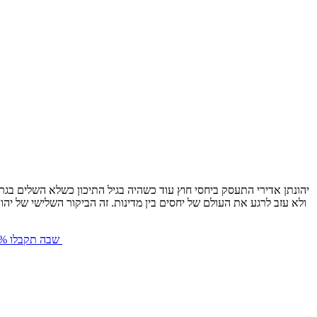
יהונתן אדירי התעסק ביחסי חוץ עוד כשהיה בגיל התיכון כשלא השלים בג
חברת 2sit שבה תקבלו 25% הנחה על הכסא הראשון שתקנו אם תגידו שהגעתם דרך גיקונומי