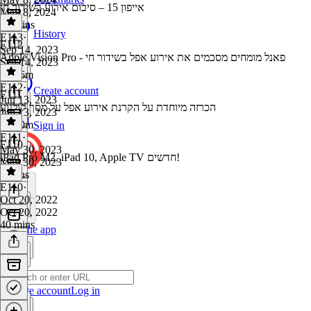
אייפון 15 – סיכום אירוע בשידור חי
May 8, 2024
36 mins
History
E113
·
E112
Sep 14, 2023
Apple Vision Pro - פאנל מומחים מסכמים את אירוע אפל בשידור חי
Sep 14, 2023
1h 26m
E112
·
Create account
E111
Jun 13, 2023
הכרזה מיוחדת על הקרנת אירוע אפל על מסך קולנוע
Jun 13, 2023
1h 20m
Sign in
E111
·
E110
May 30, 2023
iPad Pro M2, iPad 10, Apple TV חדשים!
May 30, 2023
6 mins
E110
·
Oct 20, 2022
Oct 20, 2022
40 mins
Get the app
Create account
Log in