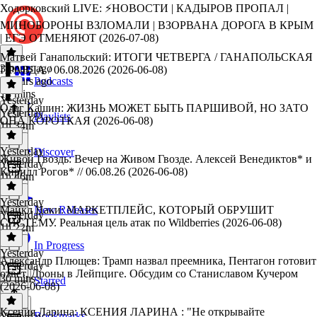
Ходорковский LIVE: ⚡️НОВОСТИ | КАДЫРОВ ПРОПАЛ |
МИНОБОРОНЫ ВЗЛОМАЛИ | ВЗОРВАНА ДОРОГА В КРЫМ
| ЕГЭ ОТМЕНЯЮТ (2026-07-08)
Матвей Ганапольский: ИТОГИ ЧЕТВЕРГА / ГАНАПОЛЬСКАЯ
3 hours ago
ПРАВДА / 06.08.2026 (2026-06-08)
3 hours ago
Podcasts
13 mins
Yesterday
Олег Кашин: ЖИЗНЬ МОЖЕТ БЫТЬ ПАРШИВОЙ, НО ЗАТО
Yesterday
Playlists
ОНА КОРОТКАЯ (2026-06-08)
1h 34m
Yesterday
Discover
Живой Гвоздь: Вечер на Живом Гвозде. Алексей Венедиктов* и
Yesterday
Кирилл Рогов* // 06.08.26 (2026-06-08)
1h 46m
Yesterday
Майкл Наки: МАРКЕТПЛЕЙС, КОТОРЫЙ ОБРУШИТ
New Releases
Yesterday
СИСТЕМУ. Реальная цель атак по Wildberries (2026-06-08)
1h 22m
In Progress
Yesterday
Александр Плющев: Трамп назвал преемника, Пентагон готовит
Yesterday
ответ, Дроны в Лейпциге. Обсудим со Станиславом Кучером
30 mins
Starred
(2026-06-08)
Ксения Ларина: КСЕНИЯ ЛАРИНА : "Не открывайте
Bookmarks
Yesterday