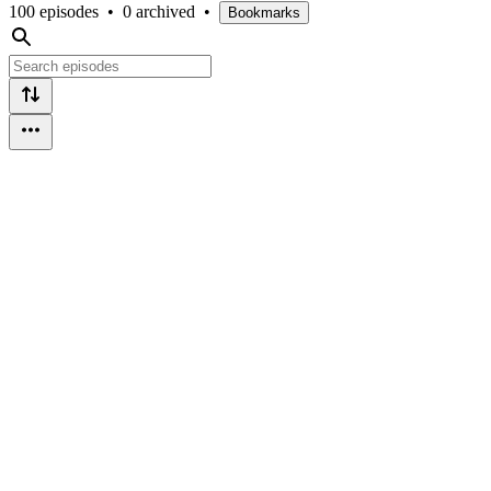
100 episodes
•
0 archived
•
Bookmarks