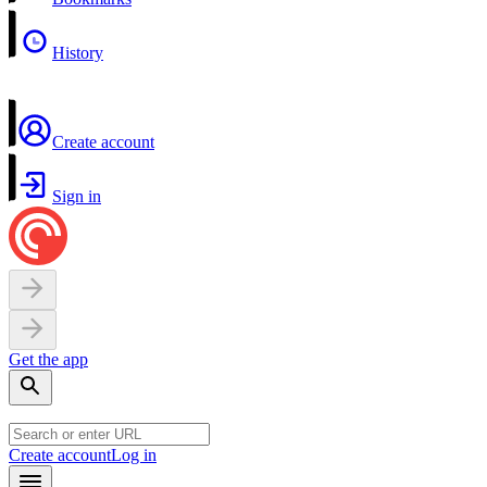
History
Create account
Sign in
Get the app
Create account
Log in