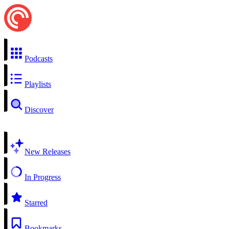
Podcasts
Playlists
Discover
New Releases
In Progress
Starred
Bookmarks