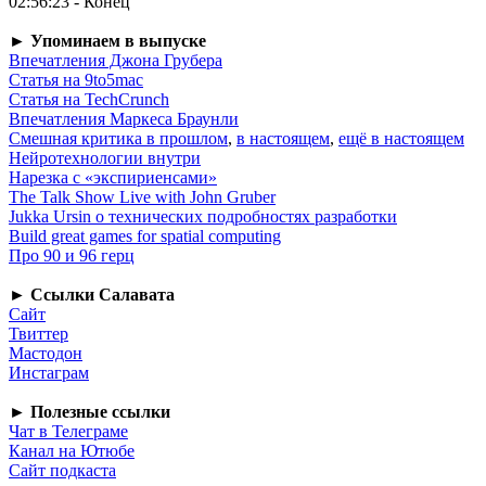
02:56:23 - Конец
► Упоминаем в выпуске
Впечатления Джона Грубера
Статья на 9to5mac
Статья на TechCrunch
Впечатления Маркеса Браунли
Смешная критика в прошлом
,
в настоящем
,
ещё в настоящем
Нейротехнологии внутри
Нарезка с «экспириенсами»
The Talk Show Live with John Gruber
Jukka Ursin о технических подробностях разработки
Build great games for spatial computing
Про 90 и 96 герц
► Ссылки Салавата
Сайт
Твиттер
Мастодон
Инстаграм
► Полезные ссылки
Чат в Телеграме
Канал на Ютюбе
Сайт подкаста