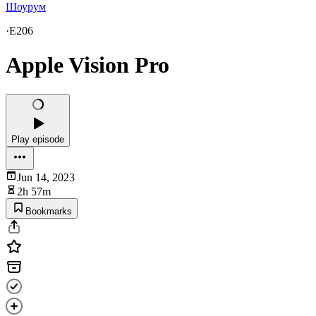
Шоурум
·
E206
Apple Vision Pro
Play episode
Jun 14, 2023
2h 57m
Bookmarks