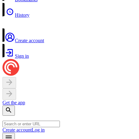
History
Create account
Sign in
Get the app
Create account
Log in