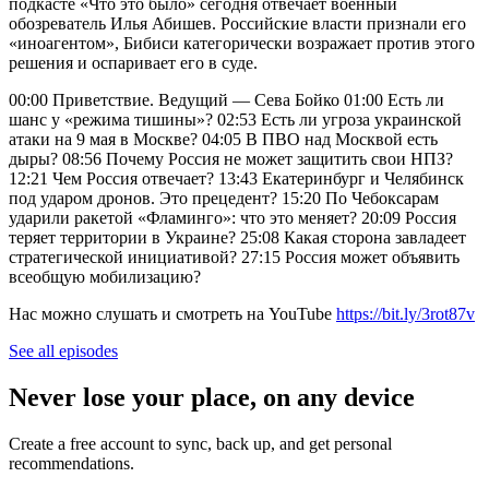
подкасте «Что это было» сегодня отвечает военный
обозреватель Илья Абишев. Российские власти признали его
«иноагентом», Бибиси категорически возражает против этого
решения и оспаривает его в суде.
00:00 Приветствие. Ведущий — Сева Бойко 01:00 Есть ли
шанс у «режима тишины»? 02:53 Есть ли угроза украинской
атаки на 9 мая в Москве? 04:05 В ПВО над Москвой есть
дыры? 08:56 Почему Россия не может защитить свои НПЗ?
12:21 Чем Россия отвечает? 13:43 Екатеринбург и Челябинск
под ударом дронов. Это прецедент? 15:20 По Чебоксарам
ударили ракетой «Фламинго»: что это меняет? 20:09 Россия
теряет территории в Украине? 25:08 Какая сторона завладеет
стратегической инициативой? 27:15 Россия может объявить
всеобщую мобилизацию?
Нас можно слушать и смотреть на YouTube
https://bit.ly/3rot87v
See all episodes
Never lose your place, on any device
Create a free account to sync, back up, and get personal
recommendations.