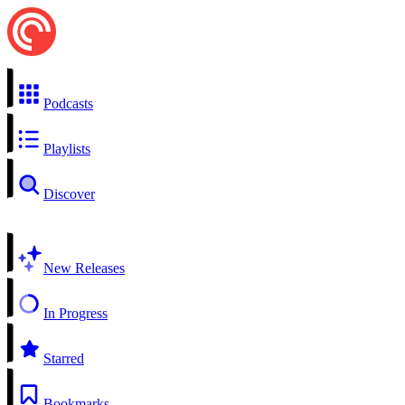
Podcasts
Playlists
Discover
New Releases
In Progress
Starred
Bookmarks