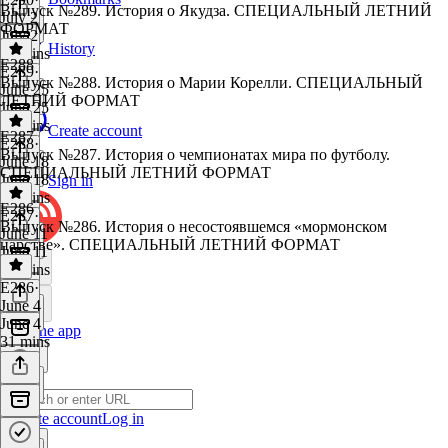
Выпуск №289. История о Якудза. СПЕЦИАЛЬНЫЙ ЛЕТНИЙ
July 2
ФОРМАТ
July 2
History
33 mins
E288
E289
·
Выпуск №288. История о Марии Корелли. СПЕЦИАЛЬНЫЙ
June 25
ЛЕТНИЙ ФОРМАТ
June 25
31 mins
Create account
E287
E288
·
Выпуск №287. История о чемпионатах мира по футболу.
June 18
СПЕЦИАЛЬНЫЙ ЛЕТНИЙ ФОРМАТ
June 18
Sign in
27 mins
E286
E287
·
Выпуск №286. История о несостоявшемся «мормонском
June 11
царстве». СПЕЦИАЛЬНЫЙ ЛЕТНИЙ ФОРМАТ
June 11
39 mins
E286
·
June 4
June 4
Get the app
31 mins
Create account
Log in