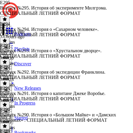
E295
Выпуск №295. История об эксперименте Милгрэма.
СПЕЦИАЛЬНЫЙ ЛЕТНИЙ ФОРМАТ
E294
E295
·
Выпуск №294. История о «Сахарном человеке».
13 hours ago
Podcasts
СПЕЦИАЛЬНЫЙ ЛЕТНИЙ ФОРМАТ
13 hours ago
19 mins
E293
E294
·
Playlists
Выпуск №293. История о «Хрустальном дворце».
July 30
СПЕЦИАЛЬНЫЙ ЛЕТНИЙ ФОРМАТ
July 30
16 mins
Discover
E292
E293
·
Выпуск №292. История об экспедиции Франклина.
July 23
СПЕЦИАЛЬНЫЙ ЛЕТНИЙ ФОРМАТ
July 23
30 mins
E291
New Releases
E292
·
Выпуск №291. История о капитане Джеке Воробье.
July 16
СПЕЦИАЛЬНЫЙ ЛЕТНИЙ ФОРМАТ
July 16
In Progress
33 mins
E290
E291
·
Выпуск №290. История о «Большом Майке» и «Дамских
July 9
Starred
пальчиках» . СПЕЦИАЛЬНЫЙ ЛЕТНИЙ ФОРМАТ
July 9
39 mins
E289
Bookmarks
E290
·