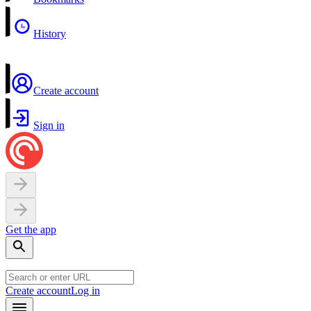
History
Create account
Sign in
Get the app
Create account
Log in