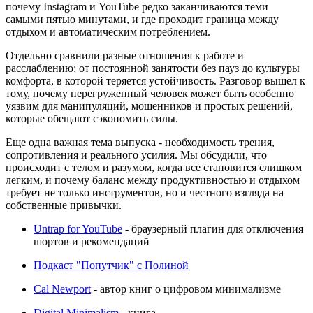
почему Instagram и YouTube редко заканчиваются теми
самыми пятью минутами, и где проходит граница между
отдыхом и автоматическим потреблением.
Отдельно сравнили разные отношения к работе и
расслаблению: от постоянной занятости без пауз до культуры
комфорта, в которой теряется устойчивость. Разговор вышел к
тому, почему перегруженный человек может быть особенно
уязвим для манипуляций, мошенников и простых решений,
которые обещают сэкономить силы.
Еще одна важная тема выпуска - необходимость трения,
сопротивления и реального усилия. Мы обсудили, что
происходит с телом и разумом, когда все становится слишком
легким, и почему баланс между продуктивностью и отдыхом
требует не только инструментов, но и честного взгляда на
собственные привычки.
Untrap for YouTube
- браузерный плагин для отключения
шортов и рекомендаций
Подкаст "Попутчик" с Полиной
Cal Newport
- автор книг о цифровом минимализме
Digital Minimalism
- книга