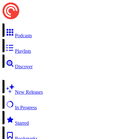
Podcasts
Playlists
Discover
New Releases
In Progress
Starred
Bookmarks