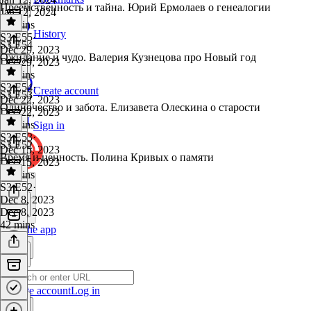
Преемственность и тайна. Юрий Ермолаев о генеалогии
Jan 12, 2024
39 mins
History
S3 E55
·
S3 E54
Dec 29, 2023
Ожидание и чудо. Валерия Кузнецова про Новый год
Dec 29, 2023
36 mins
S3 E54
·
Create account
S3 E53
Dec 22, 2023
Одиночество и забота. Елизавета Олескина о старости
Dec 22, 2023
32 mins
Sign in
S3 E53
·
S3 E52
Dec 15, 2023
Время и ценность. Полина Кривых о памяти
Dec 15, 2023
44 mins
S3 E52
·
Dec 8, 2023
Dec 8, 2023
42 mins
Get the app
Create account
Log in