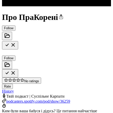
Про ПраКорені
Follow
Follow
No ratings
Rate
History
Твій подкаст | Суспільне Карпати
podcasters.spotify.com/pod/show/36259
Ким були ваша бабуся і дідусь? Це питання найчастіше