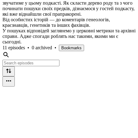
звучатиме у цьому подкасті. Як скласти дерево роду та з чого
починати пошуки своїх предків, дізнаємося у гостей подкасту,
які вже віднайшли свої прапракорені.
Від особистих історій — до коментарів генеологів,
краєзнавців, генетиків та інших фахівців.
У пошуках відповідей заглянемо у церковні метрики та архівні
справи. Адже спогади роблять нас такими, якими ми є
сьогодні.
11 episodes
•
0 archived
•
Bookmarks