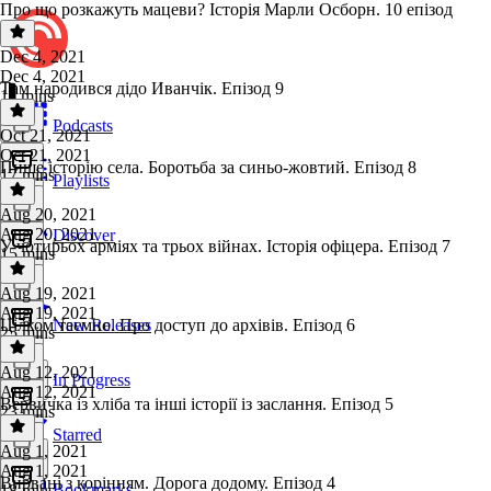
Про що розкажуть мацеви? Історія Марли Осборн. 10 епізод
Dec 4, 2021
Dec 4, 2021
Там народився дідо Иванчік. Епізод 9
11 mins
Podcasts
Oct 21, 2021
Oct 21, 2021
Пише історію села. Боротьба за синьо-жовтий. Епізод 8
17 mins
Playlists
Aug 20, 2021
Aug 20, 2021
Discover
У чотирьох арміях та трьох війнах. Історія офіцера. Епізод 7
15 mins
Aug 19, 2021
Aug 19, 2021
Цілком таємно. Про доступ до архівів. Епізод 6
New Releases
25 mins
Aug 12, 2021
In Progress
Aug 12, 2021
Вервичка із хліба та інші історії із заслання. Епізод 5
23 mins
Starred
Aug 1, 2021
Aug 1, 2021
Вирвані з корінням. Дорога додому. Епізод 4
Bookmarks
18 mins