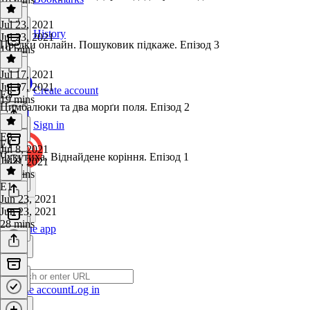
Jul 23, 2021
History
Jul 23, 2021
Предки онлайн. Пошуковик підкаже. Епізод 3
19 mins
Jul 17, 2021
Jul 17, 2021
Create account
E3
19 mins
Цимбалюки та два морґи поля. Епізод 2
Sign in
E3
·
E1
Jul 8, 2021
Чукутиха. Віднайдене коріння. Епізод 1
Jul 8, 2021
21 mins
E1
·
Jun 23, 2021
Jun 23, 2021
28 mins
Get the app
Create account
Log in