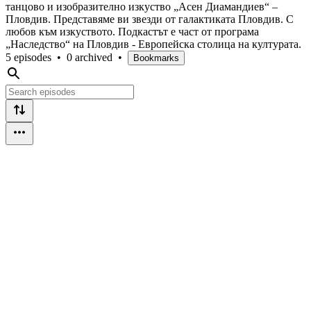
танцово и изобразително изкуство „Асен Диамандиев“ –
Пловдив. Представяме ви звезди от галактиката Пловдив. С
любов към изкуството. Подкастът е част от програма
„Наследство“ на Пловдив - Европейска столица на културата.
5 episodes
•
0 archived
•
Bookmarks