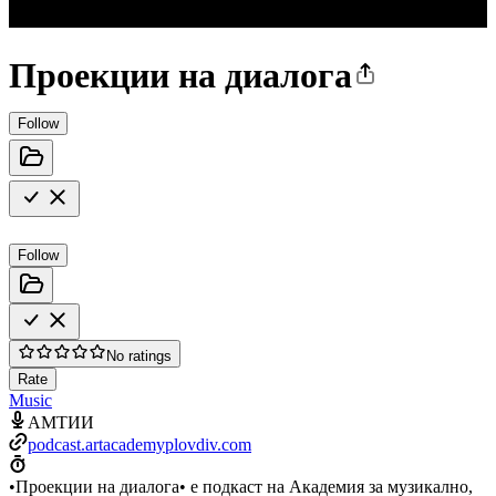
Проекции на диалога
Follow
Follow
No ratings
Rate
Music
АМТИИ
podcast.artacademyplovdiv.com
•Проекции на диалога• е подкаст на Академия за музикално,