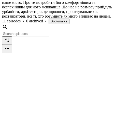
наше місто. Про те як зробити його комфортнішим та
безпечнішим для його мешканців. До нас на розмову прийдуть
урбаністи, архітектори, дендрологи, проєктувальники,
реставратори, всі ті, хто розуміють як місто впливає на людей.
11 episodes
•
0 archived
•
Bookmarks