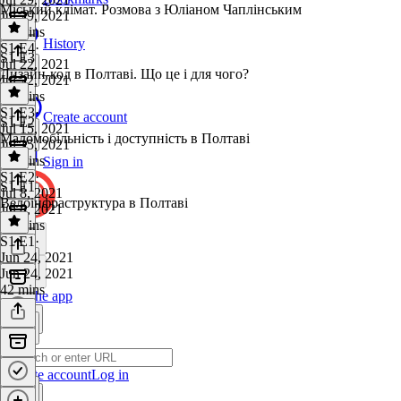
Міський клімат. Розмова з Юліаном Чаплінським
Jul 29, 2021
39 mins
History
S1 E4
·
S1 E3
Jul 22, 2021
Дизайн-код в Полтаві. Що це і для чого?
Jul 22, 2021
32 mins
S1 E3
·
Create account
S1 E2
Jul 15, 2021
Маломобільність і доступність в Полтаві
Jul 15, 2021
41 mins
Sign in
S1 E2
·
S1 E1
Jul 8, 2021
Велоінфраструктура в Полтаві
Jul 8, 2021
44 mins
S1 E1
·
Jun 24, 2021
Jun 24, 2021
42 mins
Get the app
Create account
Log in