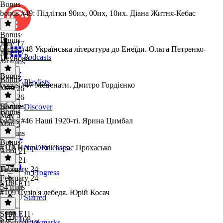
Bonus
bonus #49: Підлітки 90их, 00их, 10их. Діана Житня-Кебас
Bonus
·
Bonus
June 17
bonus #48 Українська література до Енеїди. Ольга Петренко-
June 17
Podcasts
Цеунова
45 mins
Bonus
Bonus
·
Playlists
bonus #47 Меценати. Дмитро Гордієнко
May 26
May 26
52 mins
Bonus
·
Discover
Bonus
May 5
bonus #46 Наші 1920-ті. Ярина Цимбал
May 5
58 mins
Bonus
·
#110 НепрОсті. Тарас Прохасько
New Releases
April 21
April 21
1h 7m
February 24
In Progress
February 24
S109 E11
54 mins
#109 Сузір'я лебедя. Юрій Косач
Starred
S109 E11
·
S11 E108
Bookmarks
February 10