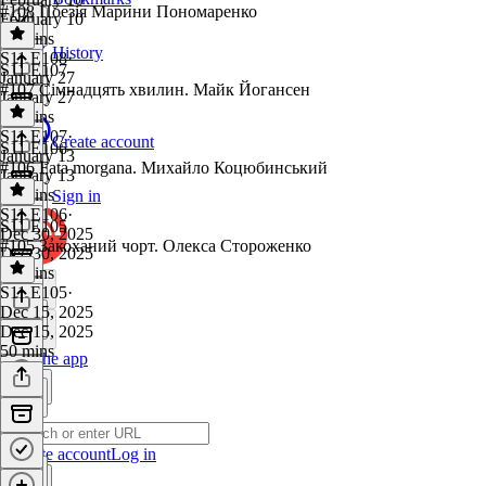
#108 Поезія Марини Пономаренко
February 10
48 mins
History
S11 E108
·
S11 E107
January 27
#107 Сімнадцять хвилин. Майк Йогансен
January 27
51 mins
S11 E107
·
Create account
S11 E106
January 13
#106 Fata morgana. Михайло Коцюбинський
January 13
57 mins
Sign in
S11 E106
·
S11 E105
Dec 30, 2025
#105 Закоханий чорт. Олекса Стороженко
Dec 30, 2025
56 mins
S11 E105
·
Dec 15, 2025
Dec 15, 2025
50 mins
Get the app
Create account
Log in