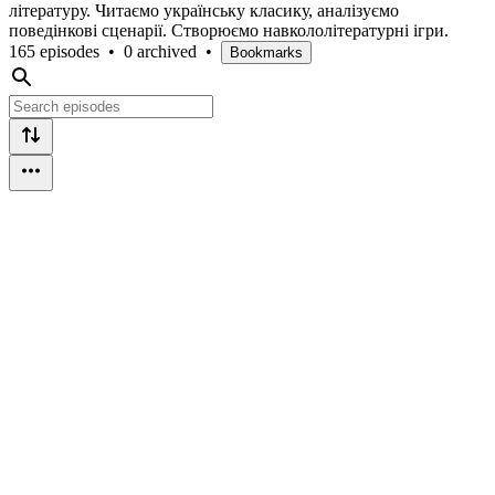
літературу. Читаємо українську класику, аналізуємо
поведінкові сценарії. Створюємо навкололітературні ігри.
165 episodes
•
0 archived
•
Bookmarks