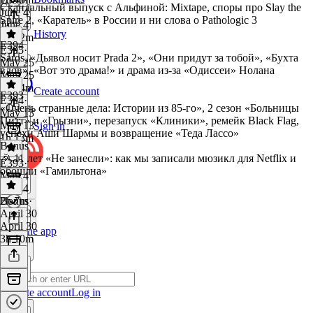
Скандальный выпуск с Альфиной: Mixtape, споры про Slay the
June 4
Spire 2, «Каратель» в России и ни слова о Pathologic 3
June 4
History
2h 22m
E394
E395
·
Saros, «Дьявол носит Prada 2», «Они придут за тобой», «Бухта
May 25
вдов», «Вот это драма!» и драма из-за «Одиссеи» Нолана
May 25
1h 24m
Create account
E393
E394
·
«Очень странные дела: Истории из 85-го», 2 сезон «Больницы
May 13
Питт» и «Грызни», перезапуск «Клиники», ремейк Black Flag,
May 13
Sign in
успехи Аши Шармы и возвращение «Теда Лассо»
1h 13m
Bonus
🎉 11 лет «Не занесли»: как мы записали мюзикл для Netflix и
E393
·
обошли «Гамильтона»
May 4
May 4
2h 7m
Bonus
·
April 30
April 30
Get the app
3h 10m
Create account
Log in