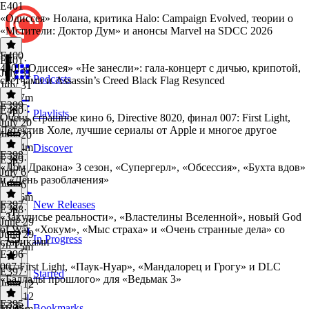
E401
«Одиссея» Нолана, критика Halo: Campaign Evolved, теории о
«Мстители: Доктор Дум» и анонсы Marvel на SDCC 2026
E400
E401
·
400! «Одиссея» «Не занесли»: гала-концерт с дичью, крипотой,
July 31
Podcasts
скетчами и Assassin’s Creed Black Flag Resynced
July 31
1h 57m
E399
E400
·
Playlists
Очень страшное кино 6, Directive 8020, финал 007: First Light,
July 20
Детектив Холе, лучшие сериалы от Apple и многое другое
July 20
1h 54m
Discover
E398
E399
·
«Дом Дракона» 3 сезон, «Супергерл», «Обсессия», «Бухта вдов»
July 6
и «День разоблачения»
July 6
1h 46m
E397
New Releases
E398
·
«Закулисье реальности», «Властелины Вселенной», новый God
June 29
of War, «Хокум», «Мыс страха» и «Очень странные дела» со
June 29
In Progress
стариками
2h 15m
E396
007 First Light, «Паук-Нуар», «Мандалорец и Грогу» и DLC
E397
·
Starred
«Баллады прошлого» для «Ведьмак 3»
June 12
June 12
E395
Bookmarks
1h 45m
E396
·