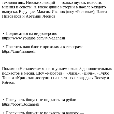
технологиях. Никаких лекций — только шутки, новости,
мнения и советы. А также дикие истории в начале каждого
выпуска. Ведущие: Максим Иванов (шоу «Ролевка»), Павел
Пивоваров и Артемий Леонов.
• Подписаться на видеоверсию —
https://www.youtube.com/@NeZanesli
• Посетить наш блог с приколами в телеграме —
https://t.me/nezanesli
Помимо «Не занесли» мы выпускаем около 8 дополнительных
подкастов в месяц. Шоу «Разогрев», «Жиза», «Дичь», «Турбо
Топ» и «Крипота» доступны на платных площадках Boosty и
Patreon.
• Послушать бонусные подкасты за рубли —
https://boosty.to/zanesli
• Послушать бонусные подкасты за валюту —