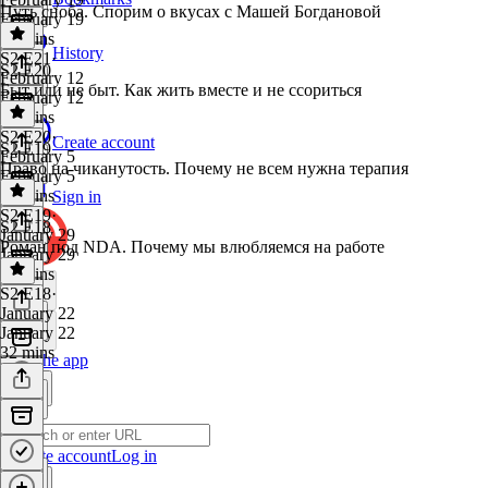
Путь сноба. Спорим о вкусах с Машей Богдановой
February 19
31 mins
History
S2 E21
·
S2 E20
February 12
Быт или не быт. Как жить вместе и не ссориться
February 12
41 mins
S2 E20
·
Create account
S2 E19
February 5
Право на чиканутость. Почему не всем нужна терапия
February 5
36 mins
Sign in
S2 E19
·
S2 E18
January 29
Роман под NDA. Почему мы влюбляемся на работе
January 29
39 mins
S2 E18
·
January 22
January 22
32 mins
Get the app
Create account
Log in