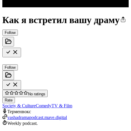
Как я встретил вашу драму
Follow
Follow
No ratings
Rate
Society & Culture
Comedy
TV & Film
Терменвокс
vashadramapodcast.mave.digital
Weekly podcast.