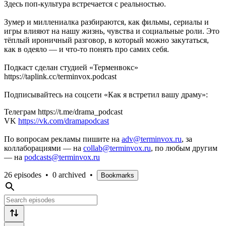
Здесь поп-культура встречается с реальностью.
Зумер и миллениалка разбираются, как фильмы, сериалы и
игры влияют на нашу жизнь, чувства и социальные роли. Это
тёплый ироничный разговор, в который можно закутаться,
как в одеяло — и что-то понять про самих себя.
Подкаст сделан студией «Терменвокс»
https://taplink.cc/terminvox.podcast
Подписывайтесь на соцсети «Как я встретил вашу драму»:
Телеграм https://t.me/drama_podcast
VK
https://vk.com/dramapodcast
По вопросам рекламы пишите на
adv@terminvox.ru
, за
коллаборациями — на
collab@terminvox.ru
, по любым другим
— на
podcasts@terminvox.ru
26 episodes
•
0 archived
•
Bookmarks