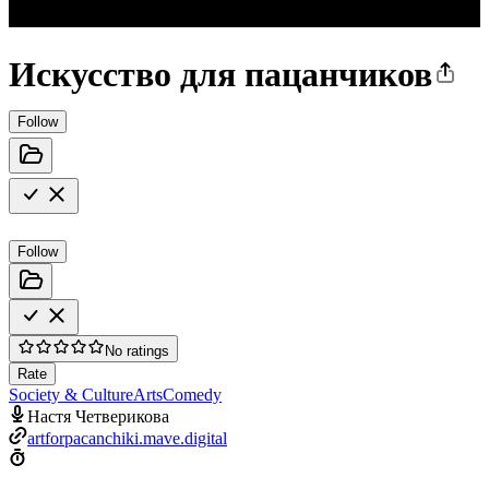
Искусство для пацанчиков
Follow
Follow
No ratings
Rate
Society & Culture
Arts
Comedy
Настя Четверикова
artforpacanchiki.mave.digital