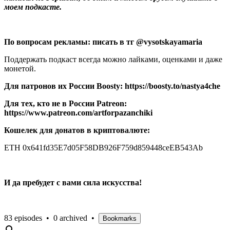
моем подкасте.
По вопросам рекламы: писать в тг @vysotskayamaria
Поддержать подкаст всегда можно лайками, оценками и даже
монетой.
Для патронов их России Boosty: https://boosty.to/nastya4che
Для тех, кто не в России Patreon:
https://www.patreon.com/artforpazanchiki
Кошелек для донатов в криптовалюте:
ETH 0x641fd35E7d05F58DB926F759d859448ceEB543Ab
И да пребудет с вами сила искусства!
83 episodes
•
0 archived
•
Bookmarks