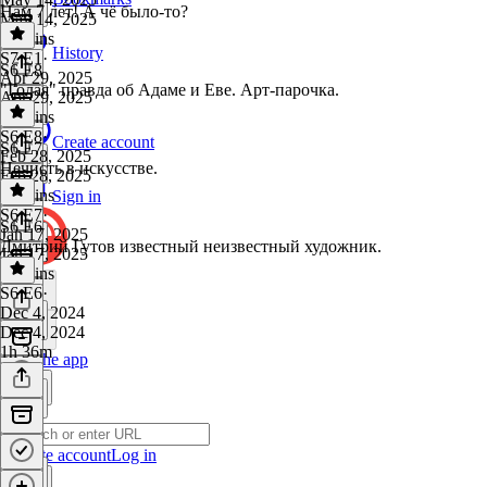
Нам 7 лет! А чё было-то?
May 14, 2025
59 mins
History
S7 E1
·
S6 E8
Apr 29, 2025
"Голая" правда об Адаме и Еве. Арт-парочка.
Apr 29, 2025
29 mins
S6 E8
·
Create account
S6 E7
Feb 28, 2025
Нечисть в искусстве.
Feb 28, 2025
33 mins
Sign in
S6 E7
·
S6 E6
Jan 17, 2025
Дмитрий Гутов известный неизвестный художник.
Jan 17, 2025
39 mins
S6 E6
·
Dec 4, 2024
Dec 4, 2024
1h 36m
Get the app
Create account
Log in