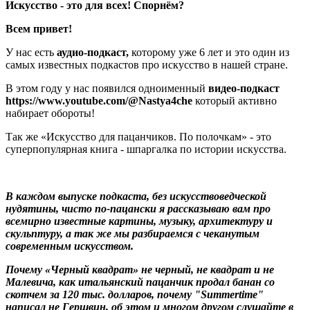
Искусство - это для всех! Спорнём?
Всем привет!
У нас есть
аудио-подкаст,
которому уже 6 лет и это один из
самых известных подкастов про искусство в нашей стране.
В этом году у нас появился одноименный
видео-подкаст
https://www.youtube.com/@Nastya4che
который активно
набирает обороты!
Так же «Искусство для пацанчиков. По полочкам» - это
суперпопулярная книга - шпаргалка по истории искусства.
В каждом выпуске подкаста, без искусствоведческой
нудятины, чисто по-пацански я рассказываю вам про
всемирно известные картины, музыку, архитектуру и
скульптуру, а так же мы разбираемся с чеканутым
современным искусством.
Почему «Черный квадрат» не черный, не квадрат и не
Малевича, как итальянский пацанчик продал банан со
скотчем за 120 тыс. долларов, почему "Summertime"
написал не Гершвин, об этом и многом другом слушайте в