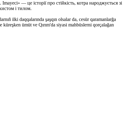
mayeci» — це історії про стійкість, котра народжується зі
хистом і тилом.
larnıñ ilki daqqalarında şaşqın olsalar da, cesür qaramanlarğa
ile küreşken ümüt ve Qırım'da siyasi mahbüslerni qorçalağan