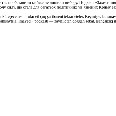
ити, та обставини майже не лишили вибору. Подкаст «Захисниця. I
ночу силу, що стала для багатьох політичних ув’язнених Криму за
en küreşecem» — olar eñ çoq şu ibareni tekrar eteler. Keçmişte, bu sınav
Zahisnytsia. İmayeci» podkastı — zayıflıqtan doğğan sebat, işançsızlıq 