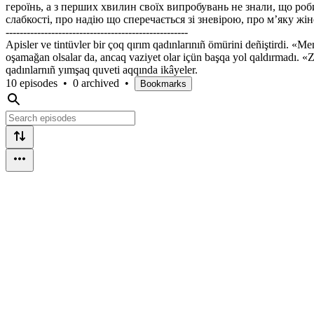
героїнь, а з перших хвилин своїх випробувань не знали, що роб
слабкості, про надію що сперечається зі зневірою, про м’яку жі
----------------------------------------------------
Apisler ve tintüvler bir çoq qırım qadınlarınıñ ömürini deñiştirdi. «M
oşamağan olsalar da, ancaq vaziyet olar içün başqa yol qaldırmadı. «
qadınlarnıñ yımşaq quveti aqqında ikâyeler.
10 episodes
•
0 archived
•
Bookmarks