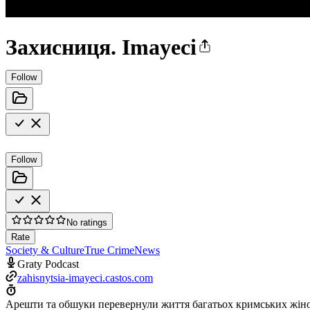
Захисниця. Imayeci
Follow
Follow
No ratings
Rate
Society & Culture
True Crime
News
Graty Podcast
zahisnytsia-imayeci.castos.com
Арешти та обшуки перевернули життя багатьох кримських жіно