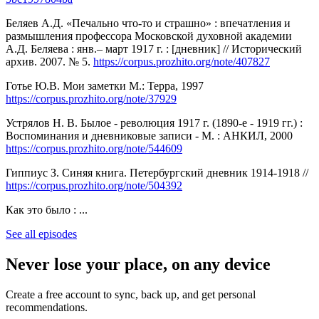
Беляев А.Д. «Печально что-то и страшно» : впечатления и
размышления профессора Московской духовной академии
А.Д. Беляева : янв.– март 1917 г. : [дневник] // Исторический
архив. 2007. № 5.
https://corpus.prozhito.org/note/407827
Готье Ю.В. Мои заметки М.: Терра, 1997
https://corpus.prozhito.org/note/37929
Устрялов Н. В. Былое - революция 1917 г. (1890-е - 1919 гг.) :
Воспоминания и дневниковые записи - М. : АНКИЛ, 2000
https://corpus.prozhito.org/note/544609
Гиппиус З. Синяя книга. Петербургский дневник 1914-1918 //
https://corpus.prozhito.org/note/504392
Как это было : ...
See all episodes
Never lose your place, on any device
Create a free account to sync, back up, and get personal
recommendations.