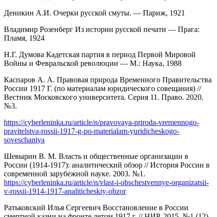
Деникин А.И. Очерки русской смуты. — Париж, 1921
Владимир Розенберг Из истории русской печати — Прага:
Пламя, 1924
Н.Г. Думова Кадетская партия в период Первой Мировой
Войны и Февральской революции — М.: Наука, 1988
Каспаров А. А. Правовая природа Временного Правительства
России 1917 Г. (по материалам юридического совещания) //
Вестник Московского университета. Серия 11. Право. 2020.
№3.
https://cyberleninka.ru/article/n/pravovaya-priroda-vremennogo-
pravitelstva-rossii-1917-g-po-materialam-yuridicheskogo-
soveschaniya
Шевырин В. М. Власть и общественные организации в
России (1914-1917): аналитический обзор // История России в
современной зарубежной науке. 2003. №1.
https://cyberleninka.ru/article/n/vlast-i-obschestvennye-organizatsii-
v-rossii-1914-1917-analiticheskiy-obzor
Ратьковский Илья Сергеевич Восстановление в России
смертной казни на фронте летом 1917 г. // НИР. 2015. №1 (12).