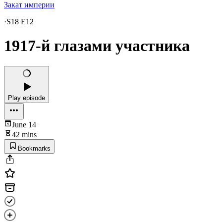
Закат империи
·
S18 E12
1917-й глазами участника
Play episode
June 14
42 mins
Bookmarks