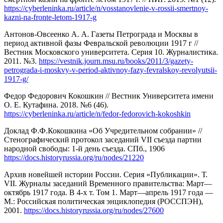
https://cyberleninka.ru/article/n/vosstanovlenie-v-rossii-smertnoy-
kazni-na-fronte-letom-1917-g
Антонов-Овсеенко А. А. Газеты Петрограда и Москвы в
период активной фазы Февральской революции 1917 г //
Вестник Московского университета. Серия 10. Журналистика.
2011. №3.
https://vestnik.journ.msu.ru/books/2011/3/gazety-
petrograda-i-moskvy-v-period-aktivnoy-fazy-fevralskoy-revolyutsii-
1917-g/
Федор Федорович Кокошкин // Вестник Университета имени
О. Е. Кутафина. 2018. №6 (46).
https://cyberleninka.ru/article/n/fedor-fedorovich-kokoshkin
Доклад Ф.Ф.Кокошкина «Об Учредительном собрании» //
Стенографический протокол заседаний VII съезда партии
народной свободы: 1-й день съезда. СПб., 1906
https://docs.historyrussia.org/ru/nodes/21220
Архив новейшей истории России. Серия «Публикации». Т.
VII. Журналы заседаний Временного правительства: Март—
октябрь 1917 года. В 4-х т. Том 1. Март—апрель 1917 года —
М.: Российская политическая энциклопедия (РОССПЭН),
2001.
https://docs.historyrussia.org/ru/nodes/27600