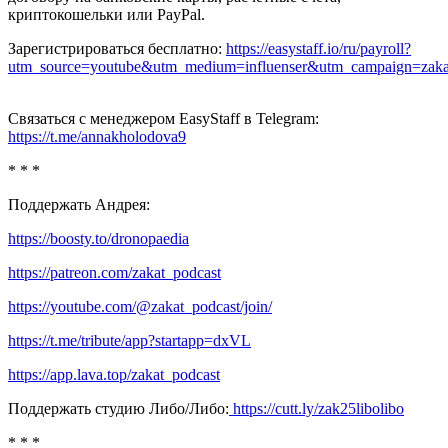
криптокошельки или PayPal.
Зарегистрироваться бесплатно:
https://easystaff.io/ru/payroll?
utm_source=youtube&utm_medium=influenser&utm_campaign=zakat
Связаться с менеджером EasyStaff в Telegram:
https://t.me/annakholodova9
* * *
Поддержать Андрея:
https://boosty.to/dronopaedia
https://patreon.com/zakat_podcast
https://youtube.com/@zakat_podcast/join/
https://t.me/tribute/app?startapp=dxVL
https://app.lava.top/zakat_podcast
Поддержать студию Либо/Либо:
https://cutt.ly/zak25libolibo
* * *