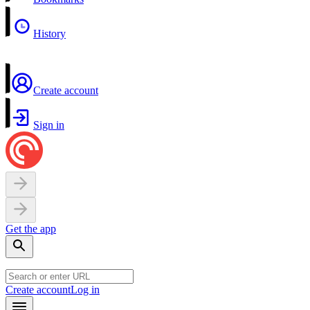
History
Create account
Sign in
Get the app
Create account
Log in