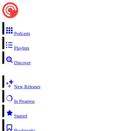
Podcasts
Playlists
Discover
New Releases
In Progress
Starred
Bookmarks