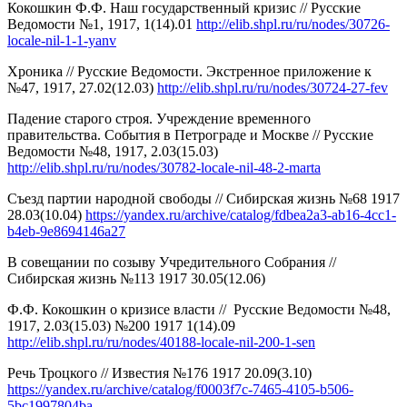
Кокошкин Ф.Ф. Наш государственный кризис // Русские
Ведомости №1, 1917, 1(14).01
http://elib.shpl.ru/ru/nodes/30726-
locale-nil-1-1-yanv
Хроника // Русские Ведомости. Экстренное приложение к
№47, 1917, 27.02(12.03)
http://elib.shpl.ru/ru/nodes/30724-27-fev
Падение старого строя. Учреждение временного
правительства. События в Петрограде и Москве // Русские
Ведомости №48, 1917, 2.03(15.03)
http://elib.shpl.ru/ru/nodes/30782-locale-nil-48-2-marta
Съезд партии народной свободы // Cибирская жизнь №68 1917
28.03(10.04)
https://yandex.ru/archive/catalog/fdbea2a3-ab16-4cc1-
b4eb-9e8694146a27
В совещании по созыву Учредительного Собрания //
Cибирская жизнь №113 1917 30.05(12.06)
Ф.Ф. Кокошкин о кризисе власти // Русские Ведомости №48,
1917, 2.03(15.03) №200 1917 1(14).09
http://elib.shpl.ru/ru/nodes/40188-locale-nil-200-1-sen
Речь Троцкого // Известия №176 1917 20.09(3.10)
https://yandex.ru/archive/catalog/f0003f7c-7465-4105-b506-
5bc1997804ba