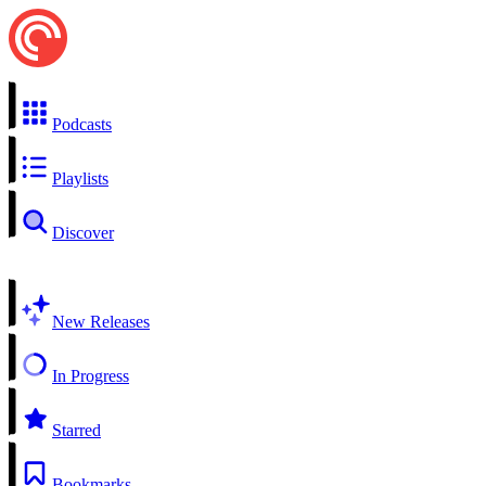
Podcasts
Playlists
Discover
New Releases
In Progress
Starred
Bookmarks