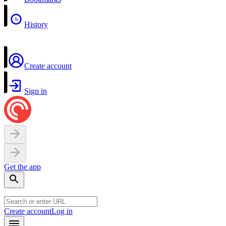
History
Create account
Sign in
Get the app
Create account
Log in