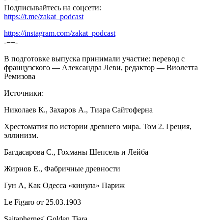
Подписывайтесь на соцсети:
https://t.me/zakat_podcast
https://instagram.com/zakat_podcast
-==-
В подготовке выпуска принимали участие: перевод с
французского — Александра Леви, редактор — Виолетта
Ремизова
Источники:
Николаев К., Захаров А., Тиара Сайтоферна
Хрестоматия по истории древнего мира. Том 2. Греция,
эллинизм.
Багдасарова С., Гохманы Шепсель и Лейба
Жирнов Е., Фабричные древности
Гун А, Как Одесса «кинула» Париж
Le Figaro от 25.03.1903
Saitaphernes' Golden Tiara