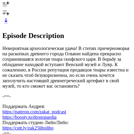
Episode Description
Невероятная археологическая удача! В степях причерноморья
на раскопках древнего города Ольвии найдена прекрасно
сохранившаяся золотая тиара скифского царя. В борьбу за
обладание находкой вступают Венский музей и Лувр. К
сожалению, в России репутация продавцов тиары известна и
не сказать чтоб безукоризненна, но если очень хочется
заполучить настоящий древнегреческий артефакт в свой
музей, то кто сможет вас остановить?
-==-
Поддержать Андрея:
https://patreon.com/zakat_podcast
https://boosty.to/dronopaedia
Поддержать студию Либо/Либо:
https://cutt.ly/zak25libolibo
-==-