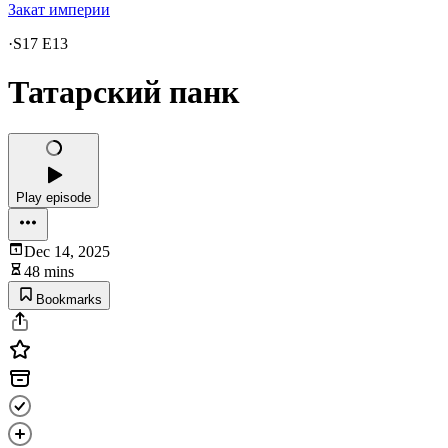
Закат империи
·
S17 E13
Татарский панк
Play episode
Dec 14, 2025
48 mins
Bookmarks