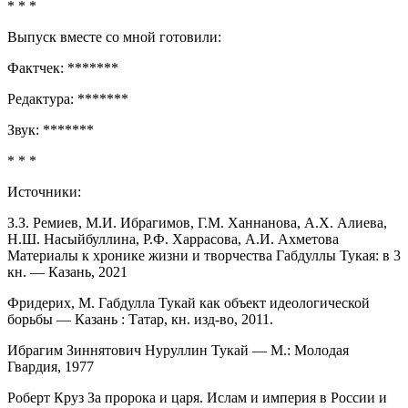
* * *
Выпуск вместе со мной готовили:
Фактчек: *******
Редактура: *******
Звук: *******
* * *
Источники:
З.З. Ремиев, М.И. Ибрагимов, Г.М. Ханнанова, А.Х. Алиева,
Н.Ш. Насыйбуллина, Р.Ф. Харрасова, А.И. Ахметова
Материалы к хронике жизни и творчества Габдуллы Тукая: в 3
кн. — Казань, 2021
Фридерих, М. Габдулла Тукай как объект идеологической
борьбы — Казань : Татар, кн. изд-во, 2011.
Ибрагим Зиннятович Нуруллин Тукай — М.: Молодая
Гвардия, 1977
Роберт Круз За пророка и царя. Ислам и империя в России и