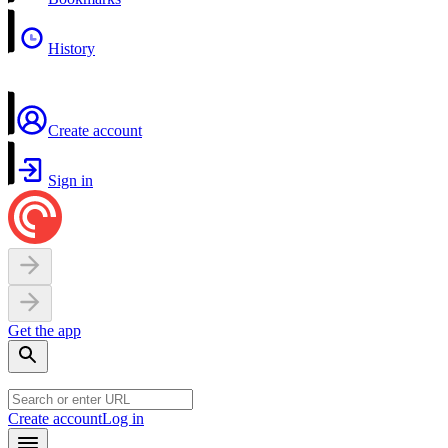
History
Create account
Sign in
Get the app
Create account
Log in