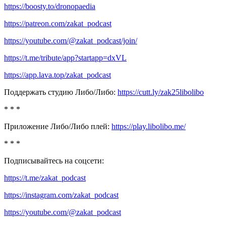
https://boosty.to/dronopaedia
https://patreon.com/zakat_podcast
https://youtube.com/@zakat_podcast/join/
https://t.me/tribute/app?startapp=dxVL
https://app.lava.top/zakat_podcast
Поддержать студию Либо/Либо:
https://cutt.ly/zak25libolibo
* * *
Приложение Либо/Либо плей:
https://play.libolibo.me/
* * *
Подписывайтесь на соцсети:
https://t.me/zakat_podcast
https://instagram.com/zakat_podcast
https://youtube.com/@zakat_podcast