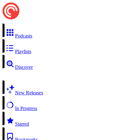
Podcasts
Playlists
Discover
New Releases
In Progress
Starred
Bookmarks