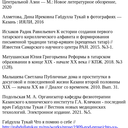
Центральной Азии — М.: Новое литературное обозрение,
2020
Ахметова, Дина Ирековна Габдулла Тукай в фотографиях —
Казань : ИЯЛИ, 2016
Исхаков Радик Равильевич К истории создания первого
татарского кириллического алфавита и формирования
письменной традиции татар-кряшен (крещеных татар) //
Известия Самарского научного центра РАН. 2015. №3-1.
Матушанская Юлия Григорьевна Реформы в татарском
образовании в конце XIX - начале XX века // КПЖ. 2018. №3
(128).
Малышева Светлана Публичные дома и проститутки в
досуговой и повседневной жизни Казани второй половины
XIX — начала XX вв // Диалог со временем. 2010. Вып. 31.
Подольская М. А. Организатор кафедры физиотерапии
Казанского клинического института Г.А. Клячкин - последний
врач Габдуллы Тукая // Вестник новых медицинских
технологий. Электронное издание. 2021. №5.
Габдулла Тукай Что я помню о себе //
http://gabdullatukay.ru/rus/works/prose/1909-god-prose/chto-ya-