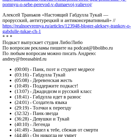
pomnyu-o-sebe-perevod-v-dumaevoj-valievoj/
Алексей Траньков «Настоящий Габдулла Тукай —
прорусский, антитурецкий и антиконсервативный» //
https://realnoevremya.ru/articles/123948-bloger-aleksey-trankov-o-
gabdulle-tukae-ch-1
* * *
Подкаст выпускает студия Либо/Либо
По вопросам рекламы пишите на podcast@libolibo.ru
По любым вопросам можно писать Андрею:
andrey@freeasabird.ru
(00:00) - Панк, поэт и студент медресе
(03:16) - Габдулла Тукай
(05:08) - Деревенская жесть
(10:49) - Поддержите подкаст!
(13:07) - Джадидизм и русский класс
(18:41) - Габдулла идет в разнос
(24:01) - Создатель языка
(29:19) - Толчки к переезду
(32:32) - Панк-звезда
(36:28) - Девушки и Тукай
(40:10) - Легенда
(41:49) - Зашел к тебе, сбежав от смерти
(44:46) - Он никогда не умрет