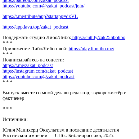
https://patreon.com/zakat_podcast
https://youtube.com/@zakat_podcast/join/
https://t.me/tribute/app?startapp=dxVL
https://app.lava.top/zakat_podcast
Поддержать студию Либо/Либо:
https://cutt.ly/zak25libolibo
* * *
Приложение Либо/Либо плей:
https://play.libolibo.me/
* * *
Подписывайтесь на соцсети:
https://t.me/zakat_podcast
https://instagram.com/zakat_podcast
https://youtube.com/@zakat_podcast
* * *
Выпуск вместе со мной делали редактор, звукорежиссёр и
фактчекер
* * *
Источники:
Юлия Маннхерц Оккультизм в последние десятилетия
Российской империи — СПб.: Библиороссика, 2025.