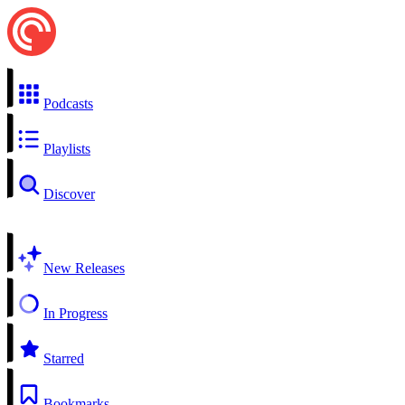
Podcasts
Playlists
Discover
New Releases
In Progress
Starred
Bookmarks