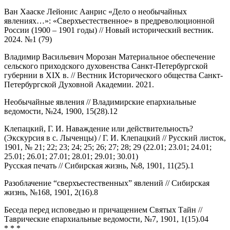
Ван Хааске Лейонис Аанрис «Дело о необычайных
явлениях…»: «Cверхъестественное» в предреволюционной
России (1900 – 1901 годы) // Новый исторический вестник.
2024. №1 (79)
Владимир Васильевич Морозан Материальное обеспечение
сельского приходского духовенства Санкт-Петербургской
губернии в XIX в. // Вестник Исторического общества Санкт-
Петербургской Духовной Академии. 2021.
Необычайные явления // Владимирские епархиальные
ведомости, №24, 1900, 15(28).12
Клепацкий, Г. И. Наваждение или действительность?
(Экскурсия в с. Лыченцы) / Г. И. Клепацкий // Русский листок,
1901, № 21; 22; 23; 24; 25; 26; 27; 28; 29 (22.01; 23.01; 24.01;
25.01; 26.01; 27.01; 28.01; 29.01; 30.01)
Русская печать // Сибирская жизнь, №8, 1901, 11(25).1
Разоблачение “сверхъестественных” явлений // Сибирская
жизнь, №168, 1901, 2(16).8
Беседа перед исповедью и причащением Святых Тайн //
Таврические епархиальные ведомости, №7, 1901, 1(15).04
* * *