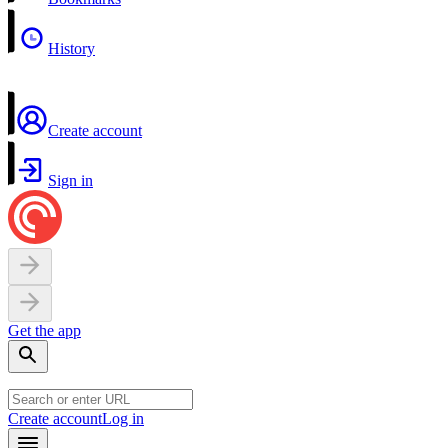
History
Create account
Sign in
Get the app
Create account
Log in