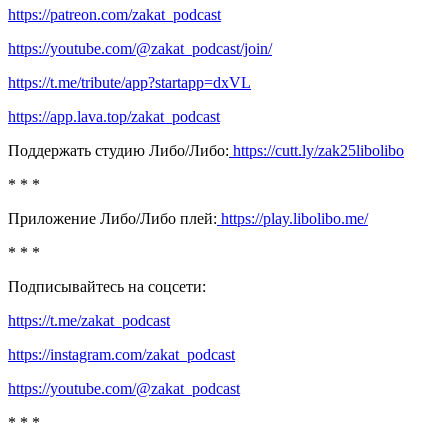
https://patreon.com/zakat_podcast
https://youtube.com/@zakat_podcast/join/
https://t.me/tribute/app?startapp=dxVL
https://app.lava.top/zakat_podcast
Поддержать студию Либо/Либо:
https://cutt.ly/zak25libolibo
* * *
Приложение Либо/Либо плей:
https://play.libolibo.me/
* * *
Подписывайтесь на соцсети:
https://t.me/zakat_podcast
https://instagram.com/zakat_podcast
https://youtube.com/@zakat_podcast
* * *