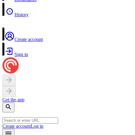
History
Create account
Sign in
Get the app
Create account
Log in