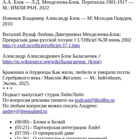
А.А. Блок — Л.Д. Менделеева-Блок. Переписка 1901-1917 —
М.: ИМЛИ РАН, 2022
Новиков Владимир Александр Блок — М: Молодая Гвардия,
2010
Виталий Вульф Любовь Дмитриевна Менделеева-Блок:
Прекрасная дама русской поэзии // L'Officiel №38 июнь 2002
http://v-vulf.ru/officiel/officiel-37-1.htm
Александр Александрович Блок Балаганчик //
https://ru.wikisource.org/wiki/Балаганчик_(Блок)
Бражники и блудницы Как жили, любили и умирали поэты
Серебряного века / Максим Жегалин. — М.: Individuum,
Эксмо, 2025.
* * *
Подкаст выпускает студия Либо/Либо
По вопросам рекламы пишите на
podcast@libolibo.ru
По любым вопросам можно писать Андрею:
andrey@freeasabird.ru
(00:00) - Блоки и Белый
(05:21) - Партнерская интеграция: Endel
(07:59) - О прекрасной даме
(11:26) - О мастерстве в принятии решений