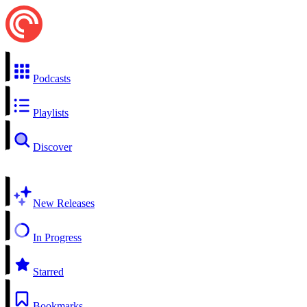
Podcasts
Playlists
Discover
New Releases
In Progress
Starred
Bookmarks