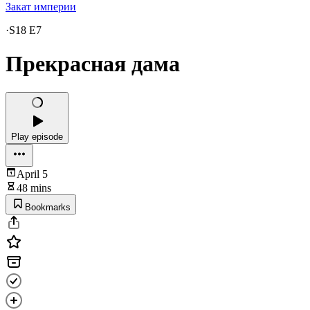
Закат империи
·
S18 E7
Прекрасная дама
Play episode
April 5
48 mins
Bookmarks