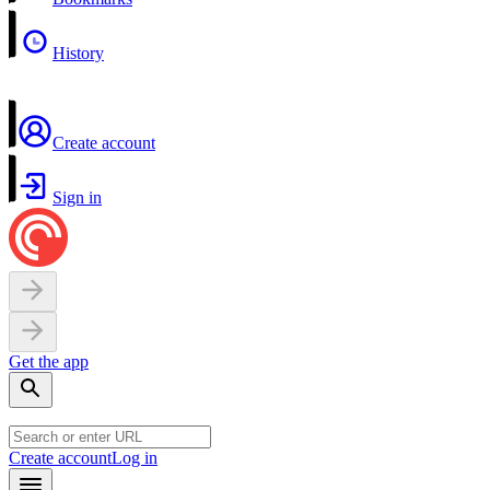
History
Create account
Sign in
Get the app
Create account
Log in