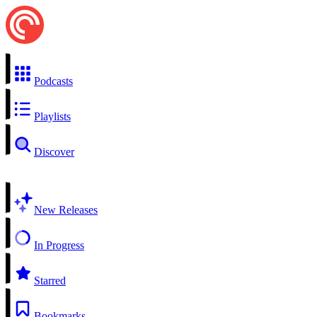
Podcasts
Playlists
Discover
New Releases
In Progress
Starred
Bookmarks