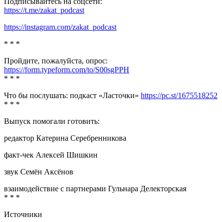
Подписывайтесь на соцсети:
https://t.me/zakat_podcast
https://instagram.com/zakat_podcast
* * *
Пройдите, пожалуйста, опрос:
https://form.typeform.com/to/S00sgPPH
* * *
Что бы послушать: подкаст «Ласточки»
https://pc.st/1675518252
* * *
Выпуск помогали готовить:
редактор Катерина Серебренникова
факт-чек Алексей Шишкин
звук Семён Аксёнов
взаимодействие с партнерами Гульнара Делекторская
* * *
Источники