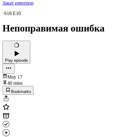
Закат империи
·
S18 E10
Непоправимая ошибка
Play episode
May 17
40 mins
Bookmarks