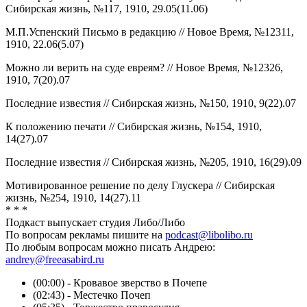
Сибирская жизнь, №117, 1910, 29.05(11.06)
М.П.Успенский Письмо в редакцию // Новое Время, №12311,
1910, 22.06(5.07)
Можно ли верить на суде евреям? // Новое Время, №12326,
1910, 7(20).07
Последние известия // Сибирская жизнь, №150, 1910, 9(22).07
К положению печати // Сибирская жизнь, №154, 1910,
14(27).07
Последние известия // Сибирская жизнь, №205, 1910, 16(29).09
Мотивированное решение по делу Глускера // Сибирская
жизнь, №254, 1910, 14(27).11
* * *
Подкаст выпускает студия Либо/Либо
По вопросам рекламы пишите на
podcast@libolibo.ru
По любым вопросам можно писать Андрею:
andrey@freeasabird.ru
(00:00) - Кровавое зверство в Почепе
(02:43) - Местечко Почеп