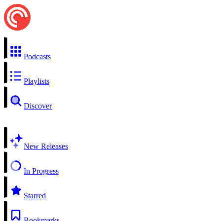
Podcasts
Playlists
Discover
New Releases
In Progress
Starred
Bookmarks