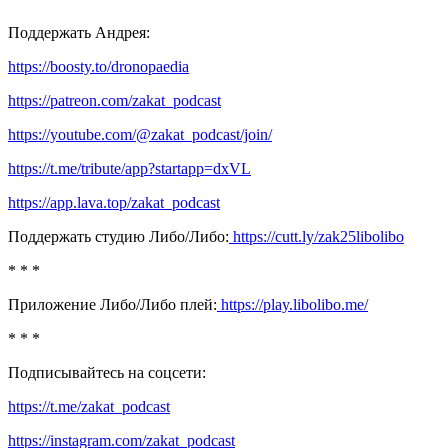
Поддержать Андрея:
https://boosty.to/dronopaedia
https://patreon.com/zakat_podcast
https://youtube.com/@zakat_podcast/join/
https://t.me/tribute/app?startapp=dxVL
https://app.lava.top/zakat_podcast
Поддержать студию Либо/Либо:
https://cutt.ly/zak25libolibo
* * *
Приложение Либо/Либо плей:
https://play.libolibo.me/
* * *
Подписывайтесь на соцсети:
https://t.me/zakat_podcast
https://instagram.com/zakat_podcast