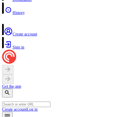
History
Create account
Sign in
Get the app
Create account
Log in