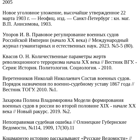
2005
Новое уголовное уложение, высочайше утвержденное 22
марта 1903 г. — Неофиц. изд. — Санкт-Петербург : кн. маг.
В.П. Анисимова, 1903.
Упоров И. В. Правовое регулирование военных судов
Российской Империи (начало ХХ века) // Международный
журнал гуманитарных и естественных наук. 2023. №5-5 (80).
Квасов О. Н. Количественные параметры жертв
революционного терроризма начала XX века // Вестник ВГУ. -
Серия: История. Политология. Социология. - 2010.
Веретенников Николай Николаевич Состав военных судов.
Порядок назначения по военно-судебному уставу 1867 года //
Вестник ТОГУ. 2010. №1.
Захарова Полина Владимировна Модели формирования
военных судов в россии во второй половине XIX - начале XX
века // Новый ракурс. 2019. №2.
Непоправимая судебная ошибка // Олонецкие Губернские
Ведомости, №114, 1909, 17(30).11
Кошмарную историю рассказывают «Русские Ведомости» //