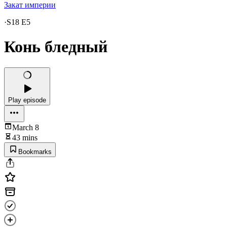
Закат империи
·
S18 E5
Конь бледный
Play episode
March 8
43 mins
Bookmarks