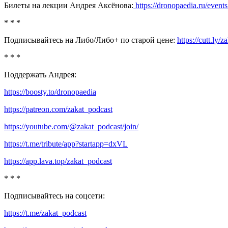
Билеты на лекции Андрея Аксёнова:
https://dronopaedia.ru/events
* * *
Подписывайтесь на Либо/Либо+ по старой цене:
https://cutt.ly/
* * *
Поддержать Андрея:
https://boosty.to/dronopaedia
https://patreon.com/zakat_podcast
https://youtube.com/@zakat_podcast/join/
https://t.me/tribute/app?startapp=dxVL
https://app.lava.top/zakat_podcast
* * *
Подписывайтесь на соцсети:
https://t.me/zakat_podcast