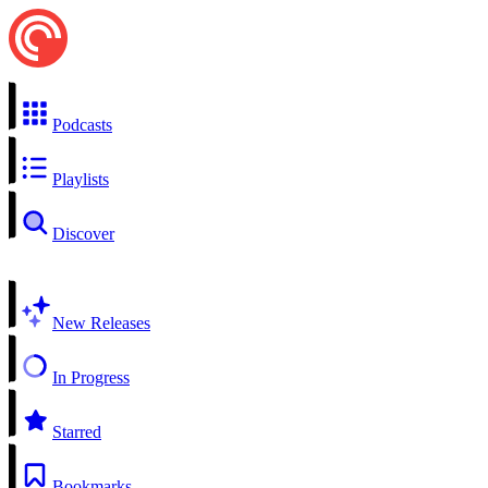
Podcasts
Playlists
Discover
New Releases
In Progress
Starred
Bookmarks