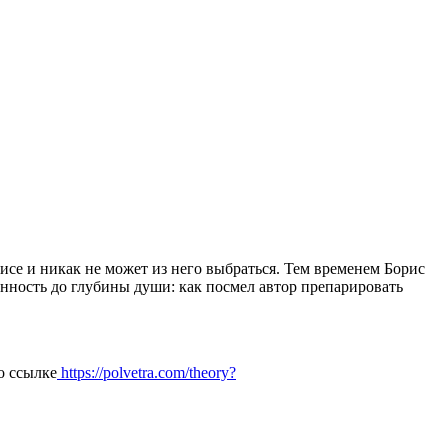
исе и никак не может из него выбраться. Тем временем Борис
енность до глубины души: как посмел автор препарировать
о ссылке
https://polvetra.com/theory?