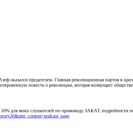
Азеф оказался предателем. Главная революционная партия в криз
т откровенную повесть о революции, которая возмущает обществ
а 10% для моих слушателей по промокоду ЗАКАТ, подробности п
heory26&utm_content=podcast_page