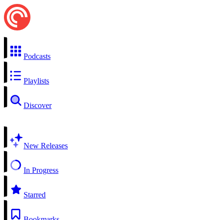
Podcasts
Playlists
Discover
New Releases
In Progress
Starred
Bookmarks