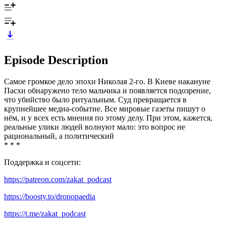
Episode Description
Самое громкое дело эпохи Николая 2-го. В Киеве накануне
Пасхи обнаружено тело мальчика и появляется подозрение,
что убийство было ритуальным. Суд превращается в
крупнейшее медиа-событие. Все мировые газеты пишут о
нём, и у всех есть мнения по этому делу. При этом, кажется,
реальные улики людей волнуют мало: это вопрос не
рациональный, а политический
* * *
Поддержка и соцсети:
https://patreon.com/zakat_podcast
https://boosty.to/dronopaedia
https://t.me/zakat_podcast