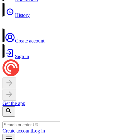
History
Create account
Sign in
Get the app
Create account
Log in