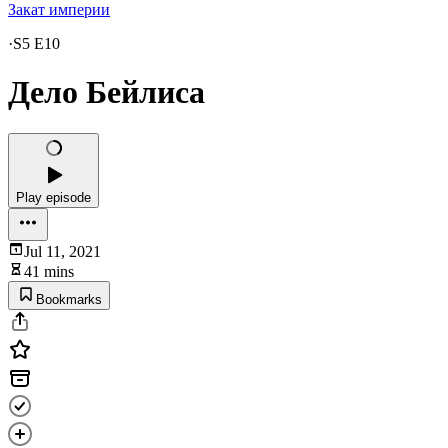
Закат империи
·
S5 E10
Дело Бейлиса
Play episode
Jul 11, 2021
41 mins
Bookmarks