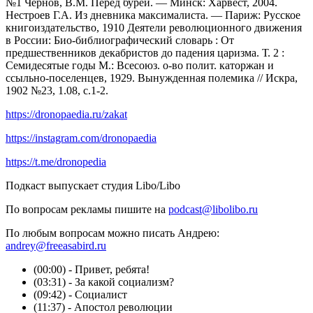
№1 Чернов, В.М. Перед бурей. — Минск: Харвест, 2004.
Нестроев Г.А. Из дневника максималиста. — Париж: Русское
книгоиздательство, 1910 Деятели революционного движения
в России: Био-библиографический словарь : От
предшественников декабристов до падения царизма. Т. 2 :
Семидесятые годы М.: Всесоюз. о-во полит. каторжан и
ссыльно-поселенцев, 1929. Вынужденная полемика // Искра,
1902 №23, 1.08, с.1-2.
https://dronopaedia.ru/zakat
https://instagram.com/dronopaedia
https://t.me/dronopedia
Подкаст выпускает студия Libo/Libo
По вопросам рекламы пишите на
podcast@libolibo.ru
По любым вопросам можно писать Андрею:
andrey@freeasabird.ru
(00:00) - Привет, ребята!
(03:31) - За какой социализм?
(09:42) - Социалист
(11:37) - Апостол революции