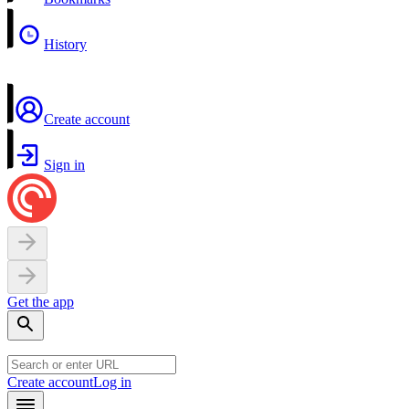
History
Create account
Sign in
Get the app
Create account
Log in