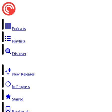
Podcasts
Playlists
Discover
New Releases
In Progress
Starred
Bookmarks