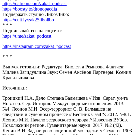
https://patreon.com/zakat_podcast
https://boosty.to/dronopaedia
Поддержать студию Либо/Либо:
https://cutt.ly/zak25libolibo
* * *
Подписывайтесь на соцсети:
https://t.me/zakat_podcast
https://instagram.com/zakat_podcast
* * *
Выпуск готовили: Редактура: Виолетта Ремизова Фактчек:
Милена Загидуллина Звук: Семён Аксёнов Партнёры: Ксения
Красильникова
Источники:
Троицкий Н.А. Дело Степана Балмашева // Изв. Сарат. ун-та
Нов. сер. Сер. История. Международные отношения. 2013.
№4. Леонов М.И. Эсер-террорист С. В. Балмашев на
следствии и судебном процессе // Вестник СамГУ. 2012. №8.1.
Леонов М.И. Начало эсеровского террора // Известия ВУЗов.
Поволжский регион. Гуманитарные науки. 2017. №2 (42).
Ленин В.И. Задачи революционной молодежи // Студент. 1903