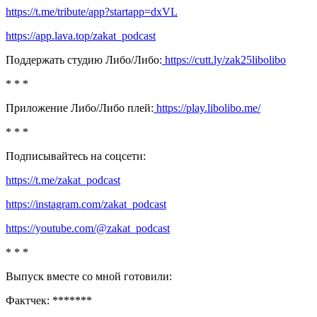
https://t.me/tribute/app?startapp=dxVL
https://app.lava.top/zakat_podcast
Поддержать студию Либо/Либо:
https://cutt.ly/zak25libolibo
* * *
Приложение Либо/Либо плей:
https://play.libolibo.me/
* * *
Подписывайтесь на соцсети:
https://t.me/zakat_podcast
https://instagram.com/zakat_podcast
https://youtube.com/@zakat_podcast
* * *
Выпуск вместе со мной готовили:
Фактчек: *******