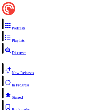
Podcasts
Playlists
Discover
New Releases
In Progress
Starred
Bookmarks