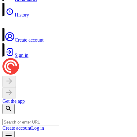
History
Create account
Sign in
Get the app
Create account
Log in