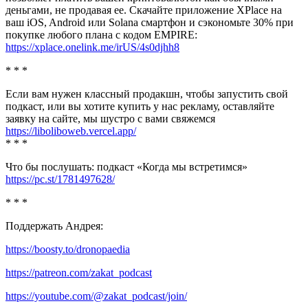
деньгами, не продавая ее. Скачайте приложение XPlace на
ваш iOS, Android или Solana смартфон и сэкономьте 30% при
покупке любого плана с кодом EMPIRE:
https://xplace.onelink.me/irUS/4s0djhh8
* * *
Если вам нужен классный продакшн, чтобы запустить свой
подкаст, или вы хотите купить у нас рекламу, оставляйте
заявку на сайте, мы шустро с вами свяжемся
https://liboliboweb.vercel.app/
* * *
Что бы послушать: подкаст «Когда мы встретимся»
https://pc.st/1781497628/
* * *
Поддержать Андрея:
https://boosty.to/dronopaedia
https://patreon.com/zakat_podcast
https://youtube.com/@zakat_podcast/join/