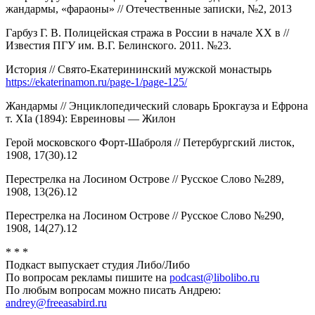
жандармы, «фараоны» // Отечественные записки, №2, 2013
Гарбуз Г. В. Полицейская стража в России в начале ХХ в //
Известия ПГУ им. В.Г. Белинского. 2011. №23.
История // Свято-Екатерининский мужской монастырь
https://ekaterinamon.ru/page-1/page-125/
Жандармы // Энциклопедический словарь Брокгауза и Ефрона
т. XIa (1894): Евреиновы — Жилон
Герой московского Форт-Шаброля // Петербургский листок,
1908, 17(30).12
Перестрелка на Лосином Острове // Русское Слово №289,
1908, 13(26).12
Перестрелка на Лосином Острове // Русское Слово №290,
1908, 14(27).12
* * *
Подкаст выпускает студия Либо/Либо
По вопросам рекламы пишите на
podcast@libolibo.ru
По любым вопросам можно писать Андрею:
andrey@freeasabird.ru