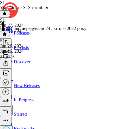
S1
Українське ХІХ століття
S1
·
S1
Jun 27, 2024
Історії, що передували 24 лютого 2022 року
Jun 27, 2024
Podcasts
32 mins
S1
·
Jun 26, 2024
Playlists
Jun 26, 2024
21 mins
Discover
New Releases
In Progress
Starred
Bookmarks