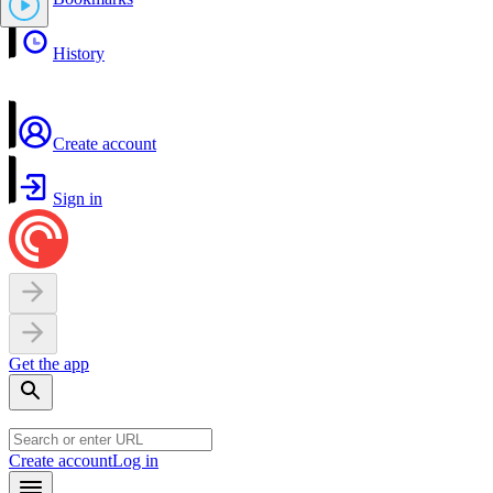
History
Create account
Sign in
Get the app
Create account
Log in