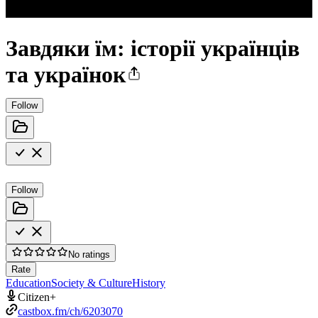
Завдяки їм: історії українців
та українок
Follow
Follow
No ratings
Rate
Education
Society & Culture
History
Citizen+
castbox.fm/ch/6203070