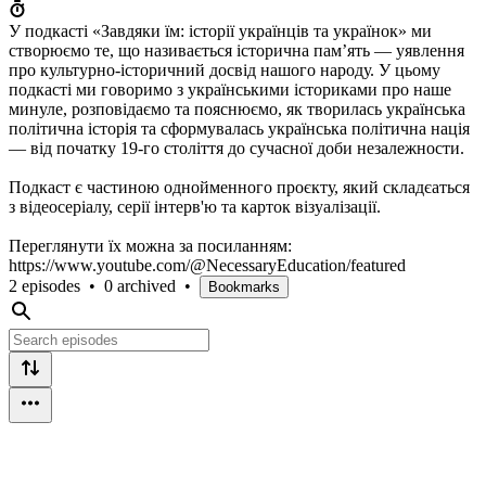
У подкасті «Завдяки їм: історії українців та українок» ми
створюємо те, що називається історична пам’ять — уявлення
про культурно-історичний досвід нашого народу. У цьому
подкасті ми говоримо з українськими істориками про наше
минуле, розповідаємо та пояснюємо, як творилась українська
політична історія та сформувалась українська політична нація
— від початку 19-го століття до сучасної доби незалежности.
Подкаст є частиною однойменного проєкту, який складєаться
з відеосеріалу, серії інтерв'ю та карток візуалізації.
Переглянути їх можна за посиланням:
https://www.youtube.com/@NecessaryEducation/featured
2 episodes
•
0 archived
•
Bookmarks