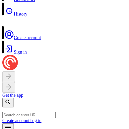
History
Create account
Sign in
Get the app
Create account
Log in