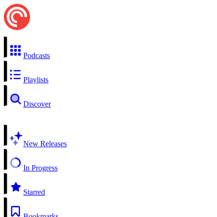
Podcasts
Playlists
Discover
New Releases
In Progress
Starred
Bookmarks