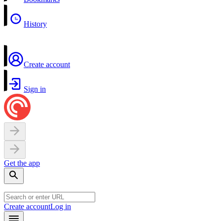
History
Create account
Sign in
Get the app
Create account
Log in