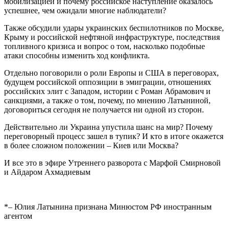
мобилизацией и почему российское наступление оказалось
успешнее, чем ожидали многие наблюдатели?
Также обсудили удары украинских беспилотников по Москве,
Крыму и российской нефтяной инфраструктуре, последствия
топливного кризиса и вопрос о том, насколько подобные
атаки способны изменить ход конфликта.
Отдельно поговорили о роли Европы и США в переговорах,
будущем российской оппозиции в эмиграции, отношениях
российских элит с Западом, истории с Роман Абрамович и
санкциями, а также о том, почему, по мнению Латыниной,
договориться сегодня не получается ни одной из сторон.
Действительно ли Украина упустила шанс на мир? Почему
переговорный процесс зашел в тупик? И кто в итоге окажется
в более сложном положении – Киев или Москва?
И все это в эфире Утреннего разворота с Марфой Смирновой
и Айдаром Ахмадиевым
*– Юлия Латынина признана Минюстом РФ иностранным
агентом