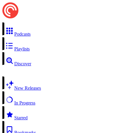
Podcasts
Playlists
Discover
New Releases
In Progress
Starred
Bookmarks