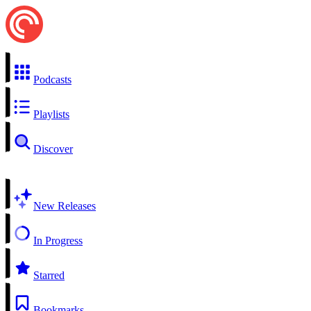
Podcasts
Playlists
Discover
New Releases
In Progress
Starred
Bookmarks