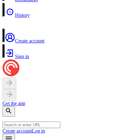
History
Create account
Sign in
Get the app
Create account
Log in