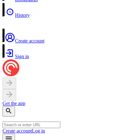
History
Create account
Sign in
Get the app
Create account
Log in