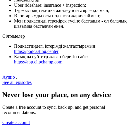
Uber rideshare: insurance + inspection;
Тұрмыстық техника жөндеу ісін әзірге қоямын;
Влогтарымды осы подкаста жариялаймын;
Мен подкасиңді тереңірек түсіне бастадым - ол балалық
шағымда басталған екен.
Сілтемелер
Подкастиңдегі істерімді жалғастырамын:
https://podcasting.center
Қазақша субтитр жасап беретін сайт:
https://app.clipchamp.com
Аудио
.
See all episodes
Never lose your place, on any device
Create a free account to sync, back up, and get personal
recommendations.
Create account