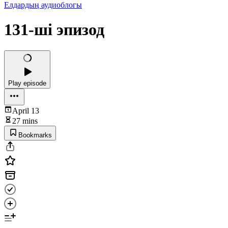
Елдардың аудиоблогы
131-ші эпизод
Play episode
April 13
27 mins
Bookmarks