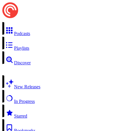
Podcasts
Playlists
Discover
New Releases
In Progress
Starred
Bookmarks