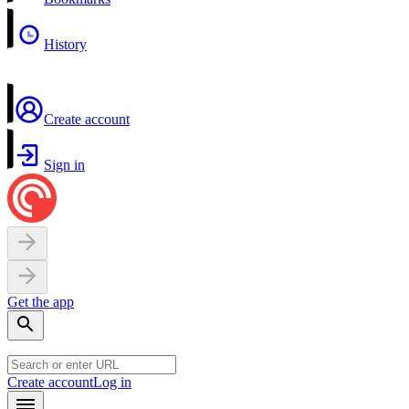
History
Create account
Sign in
Get the app
Create account
Log in