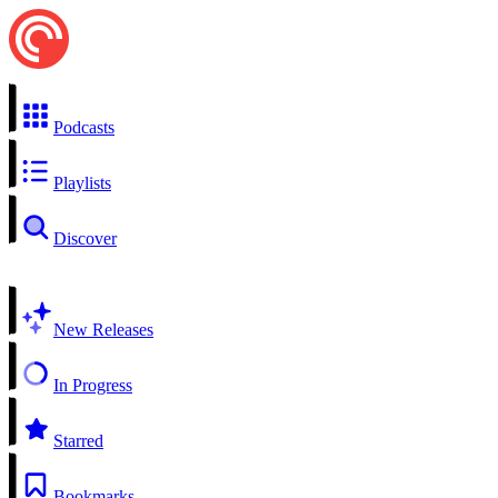
Podcasts
Playlists
Discover
New Releases
In Progress
Starred
Bookmarks