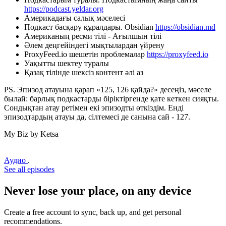
https://podcast.yeldar.org
Америкадағы салық мәселесі
Подкаст басқару құралдары. Obsidian
https://obsidian.md
Американың ресми тілі - Ағылшын тілі
Әлем деңгейіндегі мықтылардан үйрену
ProxyFeed.io шешетін проблемалар
https://proxyfeed.io
Уақытты шектеу туралы
Қазақ тілінде шексіз контент әлі аз
PS. Эпизод атауына қарап «125, 126 қайда?» десеңіз, мәселе
былай: барлық подкастарды біріктіргенде қате кеткен сияқты.
Сондықтан атау ретімен екі эпизодты өткіздім. Енді
эпизодтардың атауы да, сілтемесі де санына сай - 127.
My Biz by Ketsa
Аудио
.
See all episodes
Never lose your place, on any device
Create a free account to sync, back up, and get personal
recommendations.