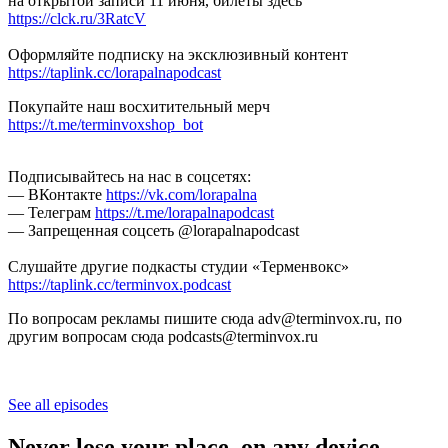
на открытой записи 11 июня, билеты здесь
https://clck.ru/3RatcV
Оформляйте подписку на эксклюзивный контент
https://taplink.cc/lorapalnapodcast
Покупайте наш восхитительный мерч
https://t.me/terminvoxshop_bot
Подписывайтесь на нас в соцсетях:
— ВКонтакте
https://vk.com/lorapalna
— Телеграм
https://t.me/lorapalnapodcast
— Запрещенная соцсеть @lorapalnapodcast
Слушайте другие подкасты студии «Терменвокс»
https://taplink.cc/terminvox.podcast
По вопросам рекламы пишите сюда adv@terminvox.ru, по
другим вопросам сюда podcasts@terminvox.ru
See all episodes
Never lose your place, on any device