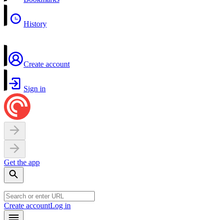
History
Create account
Sign in
Get the app
Create account
Log in