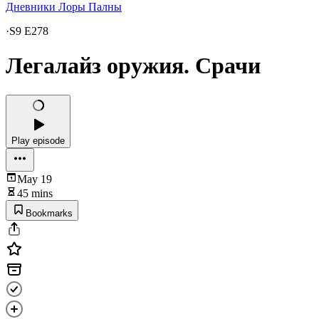
Дневники Лоры Палны
·
S9 E278
Легалайз оружия. Срачи
Play episode
May 19
45 mins
Bookmarks