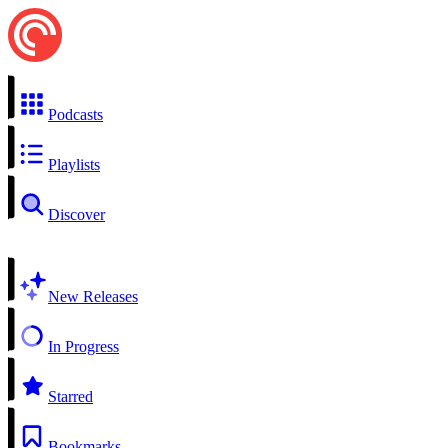
Podcasts
Playlists
Discover
New Releases
In Progress
Starred
Bookmarks