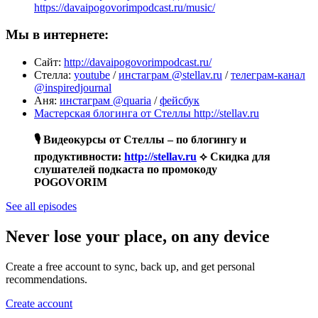
https://davaipogovorimpodcast.ru/music/
Мы в интернете:
Сайт:
http://davaipogovorimpodcast.ru/
Стелла:
youtube
/
инстаграм @stellav.ru
/
телеграм-канал
@inspiredjournal
Аня:
инстаграм @quaria
/
фейсбук
Мастерская блогинга от Стеллы http://stellav.ru
🎙️ Видеокурсы от Стеллы – по блогингу и
продуктивности:
http://stellav.ru
⟡ Скидка для
слушателей подкаста по промокоду
POGOVORIM
See all episodes
Never lose your place, on any device
Create a free account to sync, back up, and get personal
recommendations.
Create account