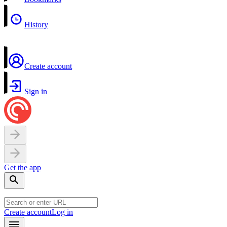
History
Create account
Sign in
Get the app
Create account
Log in