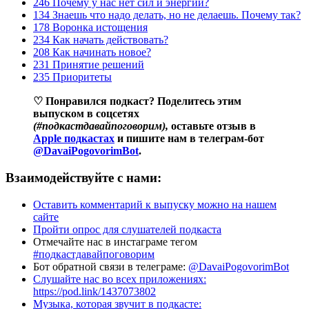
246 Почему у нас нет сил и энергии?
134 Знаешь что надо делать, но не делаешь. Почему так?
178 Воронка истощения
234 Как начать действовать?
208 Как начинать новое?
231 Принятие решений
235 Приоритеты
♡ Понравился подкаст? Поделитесь этим
выпуском в соцсетях
(#подкастдавайпоговорим),
оставьте отзыв в
Apple подкастах
и пишите нам в телеграм-бот
@DavaiPogovorimBot
.
Взаимодействуйте с нами:
Оставить комментарий к выпуску можно на нашем
сайте
Пройти опрос для слушателей подкаста
Отмечайте нас в инстаграме тегом
#подкастдавайпоговорим
Бот обратной связи в телеграме:
@DavaiPogovorimBot
Слушайте нас во всех приложениях:
https://pod.link/1437073802
Музыка, которая звучит в подкасте: