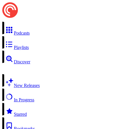
Podcasts
Playlists
Discover
New Releases
In Progress
Starred
Bookmarks