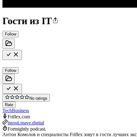
Гости из IT
Follow
Follow
No ratings
Rate
Tech
Business
Friflex.com
itgosti.mave.digital
Fortnightly podcast.
Антон Комолов и специалисты Friflex зовут в гости лучших эк