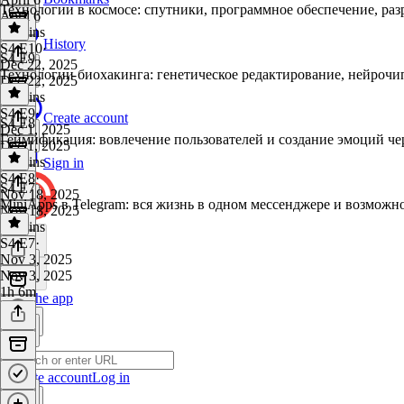
Технологии в космосе: спутники, программное обеспечение, раз
April 6
52 mins
History
S4 E10
·
S4 E9
Dec 22, 2025
Технологии биохакинга: генетическое редактирование, нейрочип
Dec 22, 2025
50 mins
S4 E9
·
Create account
S4 E8
Dec 1, 2025
Геймификация: вовлечение пользователей и создание эмоций че
Dec 1, 2025
54 mins
Sign in
S4 E8
·
S4 E7
Nov 18, 2025
MiniApps в Telegram: вся жизнь в одном мессенджере и возможно
Nov 18, 2025
45 mins
S4 E7
·
Nov 3, 2025
Nov 3, 2025
1h 6m
Get the app
Create account
Log in