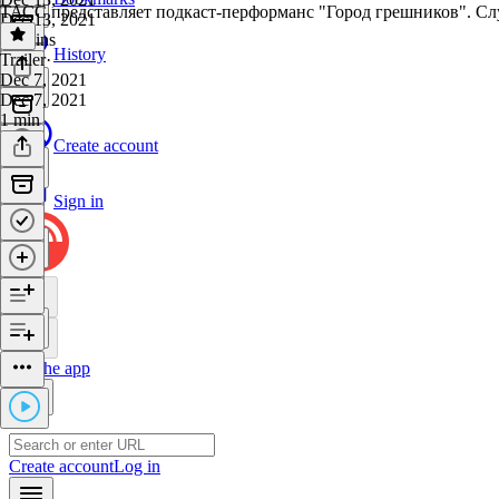
ТАСС представляет подкаст-перформанс "Город грешников". Слу
Dec 13, 2021
39 mins
History
Trailer
·
Dec 7, 2021
Dec 7, 2021
1 min
Create account
Sign in
Get the app
Create account
Log in