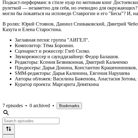
Подкаст-перформанс в стиле нуар по мотивам книг Достоевско
рулеткой — незаметно для себя, но очевидно для окружающих? 
могли бы покаяться на исповеди Ставрогин и его "Бесы"? И, на
В ролях: Юрий Стоянов, Даниил Спиваковский, Дмитрий Чебот
Кахута и Елена Старостина.
Заглавная песня: группа "АИГЕЛ".
Композитор: Тёма Боронин.
Сценарист и режиссер: Глеб Силко.
Звукорежиссер и саунддизайнер: Федор Балашов.
Редакторы: Ксения Безвиконная, Дмитрий Кальченко
Продюсеры: Дарья Донина, Константин Крашенниников, 
SMM-редакторы: Дарья Калинина, Евгения Нарушева
Авторы обложек: Василина Баженова, Анастасия Зотова,
Куратор проекта: Маргарита Девяткина
7 episodes
•
0 archived
•
Bookmarks