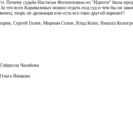
го. Почему судьба Настасьи Филипповны из "Идиота" была пред
За что всех Карамазовых можно отдать под суд и чем бы он зако
конец, тварь ли дрожащая или есть все-таки другой вариант?
арев, Сергей Гилев, Мириам Сехон, Влад Копп, Никита Кологри
Габриэла Чалабова
 Ольга Ивакова