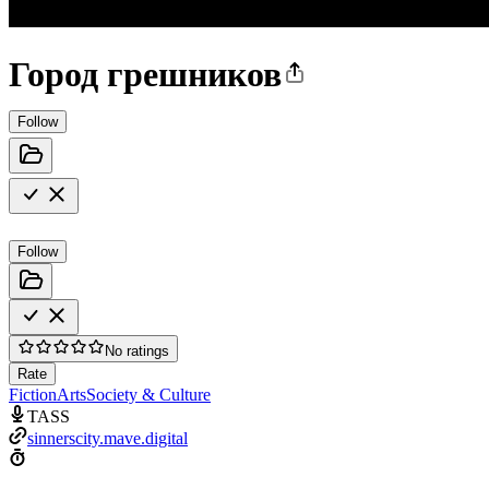
Город грешников
Follow
Follow
No ratings
Rate
Fiction
Arts
Society & Culture
TASS
sinnerscity.mave.digital