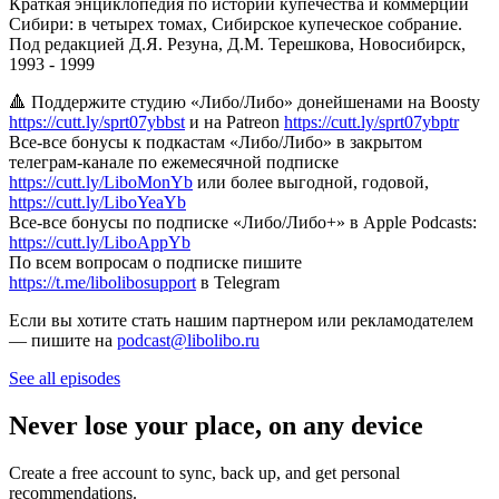
Краткая энциклопедия по истории купечества и коммерции
Сибири: в четырех томах, Сибирское купеческое собрание.
Под редакцией Д.Я. Резуна, Д.М. Терешкова, Новосибирск,
1993 - 1999
🔺 Поддержите студию «Либо/Либо» донейшенами на Boosty
https://cutt.ly/sprt07ybbst
и на Patreon
https://cutt.ly/sprt07ybptr
Все-все бонусы к подкастам «Либо/Либо» в закрытом
телеграм-канале по ежемесячной подписке
https://cutt.ly/LiboMonYb
или более выгодной, годовой,
https://cutt.ly/LiboYeaYb
Все-все бонусы по подписке «Либо/Либо+» в Apple Podcasts:
https://cutt.ly/LiboAppYb
По всем вопросам о подписке пишите
https://t.me/libolibosupport
в Telegram
Если вы хотите стать нашим партнером или рекламодателем
— пишите на
podcast@libolibo.ru
See all episodes
Never lose your place, on any device
Create a free account to sync, back up, and get personal
recommendations.