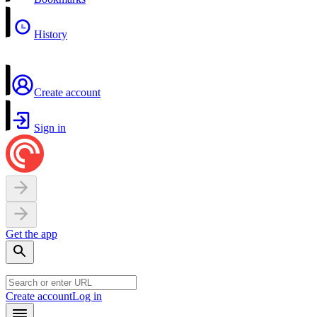
History
Create account
Sign in
Get the app
Create account
Log in