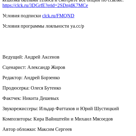
https://clck.ru/3DGrfE?erid=2SDnjdK7MCe
Условия подписки
clck.ru/FMQND
Условия программы лояльности ya.cc/p
Ведущий: Андрей Аксенов
Сценарист: Александр Жиров
Редактор: Андрей Борзенко
Продюсерка: Олеся Бутенко
Фактчек: Никита Дешевых
Звукорежиссеры: Ильдар Фаттахов и Юрий Шустицкий
Композиторы: Кира Вайнштейн и Михаил Мясоедов
Автор обложки: Максим Сергеев