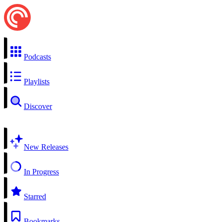
Podcasts
Playlists
Discover
New Releases
In Progress
Starred
Bookmarks