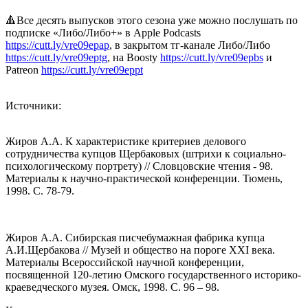
🔺Все десять выпусков этого сезона уже можно послушать по
подписке «Либо/Либо+» в Apple Podcasts
https://cutt.ly/vre09epap
, в закрытом тг-канале Либо/Либо
https://cutt.ly/vre09eptg
, на Boosty
https://cutt.ly/vre09epbs
и
Patreon
https://cutt.ly/vre09eppt
Источники:
Жиров А.А. К характеристике критериев делового
сотрудничества купцов Щербаковых (штрихи к социально-
психологическому портрету) // Словцовские чтения - 98.
Материалы к научно-практической конференции. Тюмень,
1998. С. 78-79.
Жиров А.А. Сибирская писчебумажная фабрика купца
А.И.Щербакова // Музей и общество на пороге ХХI века.
Материалы Всероссийской научной конференции,
посвященной 120-летию Омского государственного историко-
краеведческого музея. Омск, 1998. С. 96 – 98.