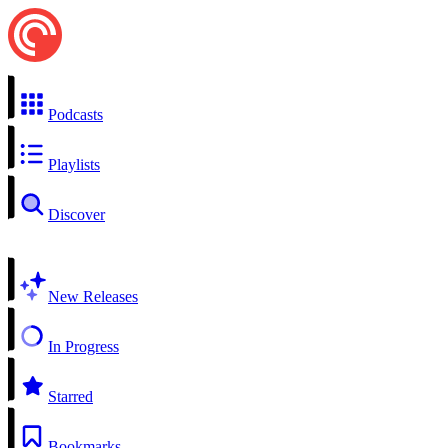
Podcasts
Playlists
Discover
New Releases
In Progress
Starred
Bookmarks