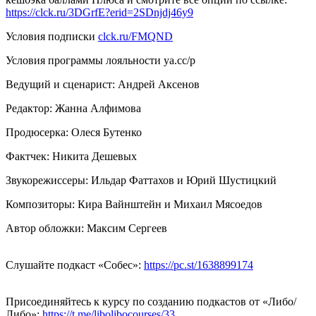
https://clck.ru/3DGrfE?erid=2SDnjdj46y9
Условия подписки
clck.ru/FMQND
Условия программы лояльности ya.cc/p
Ведущий и сценарист: Андрей Аксенов
Редактор: Жанна Алфимова
Продюсерка: Олеся Бутенко
Фактчек: Никита Дешевых
Звукорежиссеры: Ильдар Фаттахов и Юрий Шустицкий
Композиторы: Кира Вайнштейн и Михаил Мясоедов
Автор обложки: Максим Сергеев
Слушайте подкаст «Собес»:
https://pc.st/1638899174
Присоединяйтесь к курсу по созданию подкастов от «Либо/
Либо»:
https://t.me/libolibocourses/33