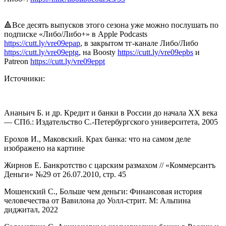
🔺Все десять выпусков этого сезона уже можно послушать по
подписке «Либо/Либо+» в Apple Podcasts
https://cutt.ly/vre09epap
, в закрытом тг-канале Либо/Либо
https://cutt.ly/vre09eptg
, на Boosty
https://cutt.ly/vre09epbs
и
Patreon
https://cutt.ly/vre09eppt
Источники:
Ананьич Б. и др. Кредит и банки в России до начала XX века
— СПб.: ​​Издательство С.-Петербургского университета, 2005
Ерохов И., Маковский. Крах банка: что на самом деле
изображено на картине
Жирнов Е. Банкротство с царским размахом // «Коммерсантъ
Деньги» №29 от 26.07.2010, стр. 45
Мошенский С., Больше чем деньги: Финансовая история
человечества от Вавилона до Уолл-стрит. М: Альпина
диджитал, 2022