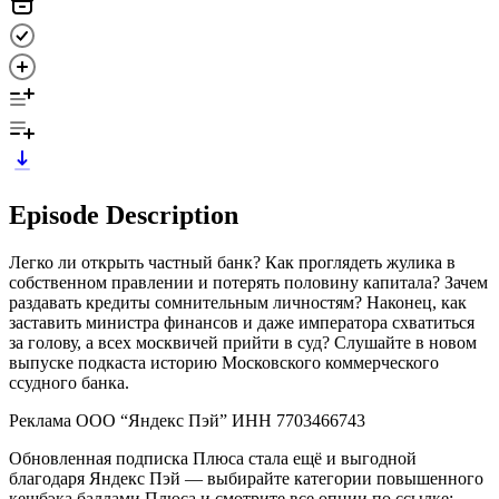
Episode Description
Легко ли открыть частный банк? Как проглядеть жулика в
собственном правлении и потерять половину капитала? Зачем
раздавать кредиты сомнительным личностям? Наконец, как
заставить министра финансов и даже императора схватиться
за голову, а всех москвичей прийти в суд? Слушайте в новом
выпуске подкаста историю Московского коммерческого
ссудного банка.
Реклама ООО “Яндекс Пэй” ИНН 7703466743
Обновленная подписка Плюса стала ещё и выгодной
благодаря Яндекс Пэй — выбирайте категории повышенного
кешбэка баллами Плюса и смотрите все опции по ссылке: