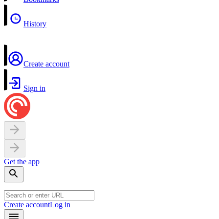
History
Create account
Sign in
Get the app
Create account
Log in