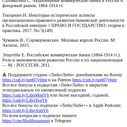
Саломатина С. Акционерные коммерческие банки в России и
фондовый рынок, 1864-1914 гг.
Топорнин Н. Некоторые исторические аспекты
организационно-правового развития банковской деятельности
в Российской империи // ПРАВО И ГОСУДАРСТВО: теория и
практика. 2017. No 5(149)
Чумаков В., Сорокоумовские. Меховые короли России. М:
Актион, 2015.
Эпштейн Е. Российские коммерческие банки (1864-1914 гг.).
Роль в эконо­мическом развитии России и их национализация
— М. : РОССПЭН, 2011.
🔺 Поддержите студию «Либо/Либо» донейшенами на Boosty
https://cutt.ly/sprt07ybbst
и на Patreon
https://cutt.ly/sprt07ybptr
Все-все бонусы к подкастам «Либо/Либо» в закрытом
телеграм-канале по ежемесячной подписке
https://cutt.ly/LiboMonYb
или более выгодной, годовой,
https://cutt.ly/LiboYeaYb
Все-все бонусы по подписке «Либо/Либо+» в Apple Podcasts:
https://cutt.ly/LiboAppYb
По всем вопросам о подписке пишите
https://t.me/libolibosupport
в Telegram