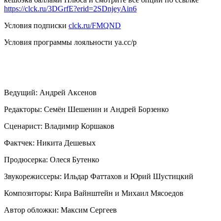
https://clck.ru/3DGrfE?erid=2SDnjeyAin6
Условия подписки
clck.ru/FMQND
Условия программы лояльности ya.cc/p
Ведущий: Андрей Аксенов
Редакторы: Семён Шешенин и Андрей Борзенко
Сценарист: Владимир Коршаков
Фактчек: Никита Дешевых
Продюсерка: Олеся Бутенко
Звукорежиссеры: Ильдар Фаттахов и Юрий Шустицкий
Композиторы: Кира Вайнштейн и Михаил Мясоедов
Автор обложки: Максим Сергеев