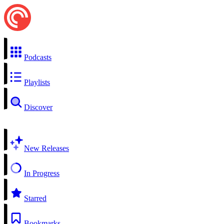
Podcasts
Playlists
Discover
New Releases
In Progress
Starred
Bookmarks