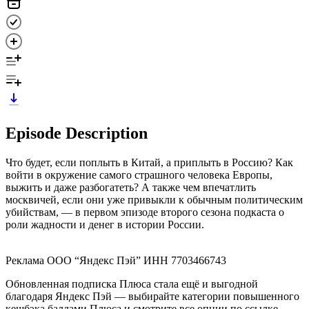
Episode Description
Что будет, если поплыть в Китай, а приплыть в Россию? Как
войти в окружение самого страшного человека Европы,
выжить и даже разбогатеть? А также чем впечатлить
москвичей, если они уже привыкли к обычным политическим
убийствам, — в первом эпизоде второго сезона подкаста о
роли жадности и денег в истории России.
Реклама ООО “Яндекс Пэй” ИНН 7703466743
Обновленная подписка Плюса стала ещё и выгодной
благодаря Яндекс Пэй — выбирайте категории повышенного
кешбэка баллами Плюса и смотрите все опции по ссылке