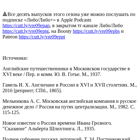
🔺Все десять выпусков этого сезона уже можно послушать по
подписке «Либо/Либо+» в Apple Podcasts
https://cutt.ly/vre09epap
, в закрытом тг-канале Либо/Либо
https://cutt.ly/vre09eptg
, на Boosty
https://cutt.ly/vre09epbs
и
Patreon
https://cutt.ly/vre09eppt
Источники:
Английские путешественники в Московском государстве в
XVI веке / Пер. и комм. Ю. В. Готье. М., 1937.
Гамель И. Х. Англичане в России в XVI и XVII столетиях. М.,
2016 [репринт; СПб., 1865].
Мельникова А. С. Московская английская компания и русское
денежное дело // Россия на путях централизации. М., 1982. С.
115-125.
Новое известие о России времени Ивана Грозного.
"Сказание" Альберта Шлихтинга. Л., 1935.
Полное собрание русских летописей. Т. 34. Постниковский,