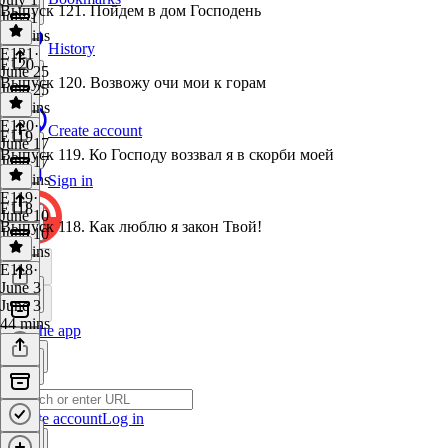
Выпуск 121. Пойдем в дом Господень
July 1
23 mins
History
E121
·
E120
June 25
Выпуск 120. Возвожу очи мои к горам
June 25
19 mins
E120
·
Create account
E119
June 17
Выпуск 119. Ко Господу воззвал я в скорби моей
June 17
21 mins
Sign in
E119
·
E118
June 10
Выпуск 118. Как люблю я закон Твой!
June 10
20 mins
E118
·
June 3
June 3
44 mins
Get the app
Create account
Log in