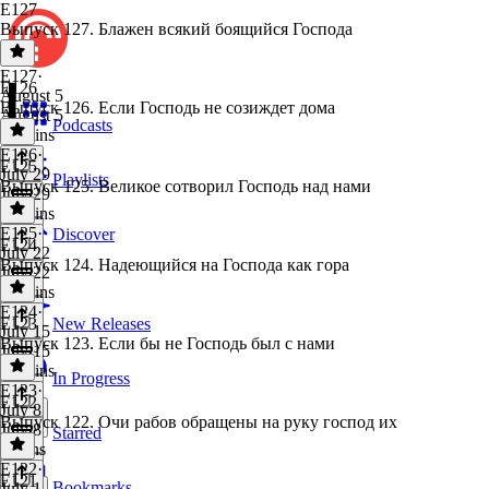
E127
Выпуск 127. Блажен всякий боящийся Господа
E127
·
E126
August 5
Выпуск 126. Если Господь не созиждет дома
August 5
Podcasts
22 mins
E126
·
E125
July 29
Playlists
Выпуск 125. Великое сотворил Господь над нами
July 29
26 mins
E125
·
Discover
E124
July 22
Выпуск 124. Надеющийся на Господа как гора
July 22
24 mins
E124
·
E123
New Releases
July 15
Выпуск 123. Если бы не Господь был с нами
July 15
17 mins
In Progress
E123
·
E122
July 8
Выпуск 122. Очи рабов обращены на руку господ их
July 8
Starred
9 mins
E122
·
E121
Bookmarks
July 1