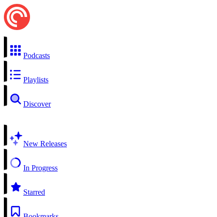
Podcasts
Playlists
Discover
New Releases
In Progress
Starred
Bookmarks