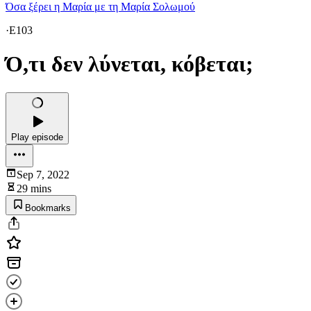
Όσα ξέρει η Μαρία με τη Μαρία Σολωμού
·
E103
Ό,τι δεν λύνεται, κόβεται;
Play episode
Sep 7, 2022
29 mins
Bookmarks