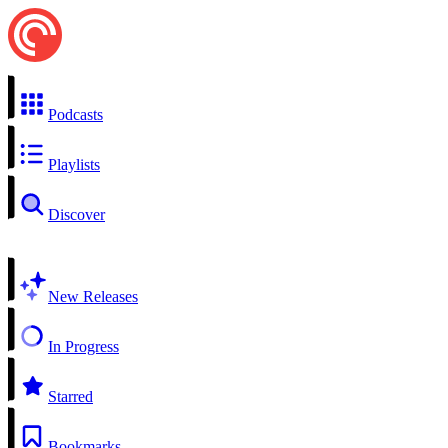
Podcasts
Playlists
Discover
New Releases
In Progress
Starred
Bookmarks