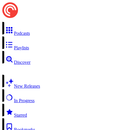
Podcasts
Playlists
Discover
New Releases
In Progress
Starred
Bookmarks