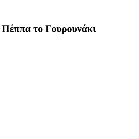
 η Πέππα το Γουρουνάκι