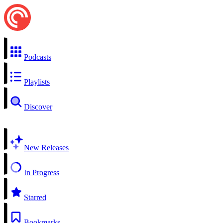
Podcasts
Playlists
Discover
New Releases
In Progress
Starred
Bookmarks