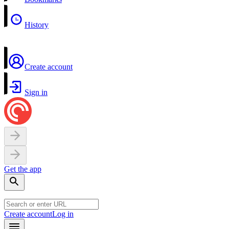
History
Create account
Sign in
Get the app
Create account
Log in