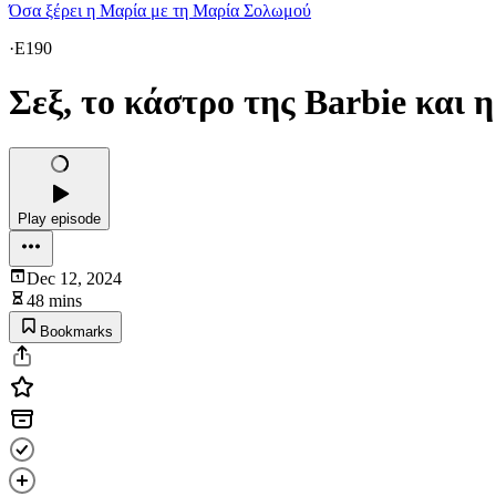
Όσα ξέρει η Μαρία με τη Μαρία Σολωμού
·
E190
Σεξ, το κάστρο της Barbie και
Play episode
Dec 12, 2024
48 mins
Bookmarks